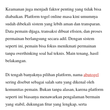
Keamanan juga menjadi faktor penting yang tidak bisa
diabaikan. Platform togel online masa kini umumnya
sudah dibekali sistem yang lebih aman dan transparan.
Data pemain dijaga, transaksi dibuat efisien, dan proses
permainan berlangsung secara adil. Dengan sistem
seperti ini, pemain bisa fokus menikmati permainan
tanpa overthinking soal hal teknis. Main tenang, hasil
belakangan.
Di tengah banyaknya pilihan platform, nama
abutogel
sering disebut sebagai salah satu yang dikenal oleh
komunitas pemain. Bukan tanpa alasan, karena platform
seperti ini biasanya menawarkan pengalaman bermain
yang stabil, dukungan fitur yang lengkap, serta