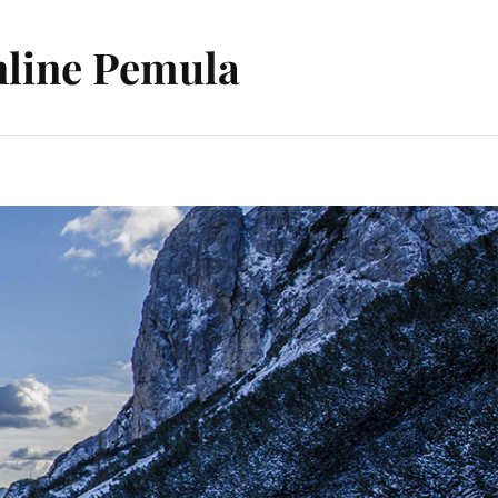
nline Pemula