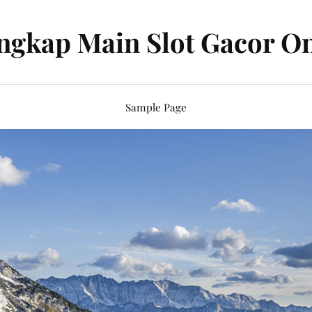
gkap Main Slot Gacor O
Sample Page