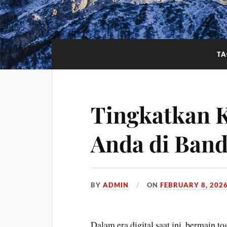
TA
Tingkatkan 
Anda di Band
BY
ADMIN
ON
FEBRUARY 8, 202
Dalam era digital saat ini, bermain 