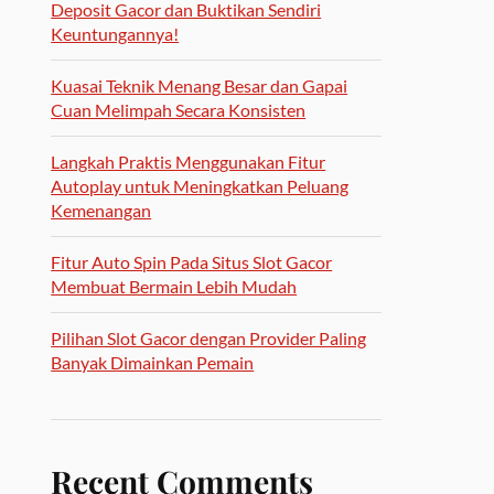
Deposit Gacor dan Buktikan Sendiri
Keuntungannya!
Kuasai Teknik Menang Besar dan Gapai
Cuan Melimpah Secara Konsisten
Langkah Praktis Menggunakan Fitur
Autoplay untuk Meningkatkan Peluang
Kemenangan
Fitur Auto Spin Pada Situs Slot Gacor
Membuat Bermain Lebih Mudah
Pilihan Slot Gacor dengan Provider Paling
Banyak Dimainkan Pemain
Recent Comments