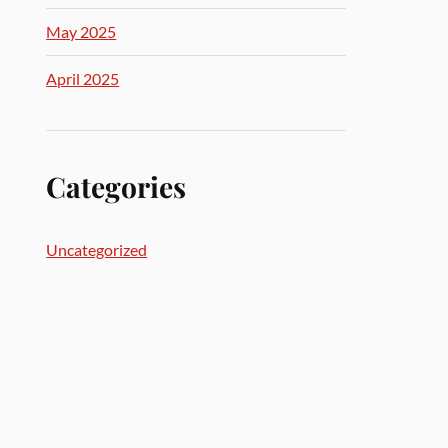
May 2025
April 2025
Categories
Uncategorized