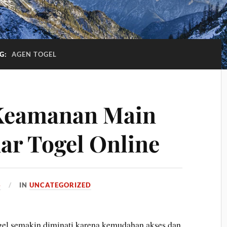
G:
AGEN TOGEL
Keamanan Main
ar Togel Online
6
IN
UNCATEGORIZED
togel semakin diminati karena kemudahan akses dan