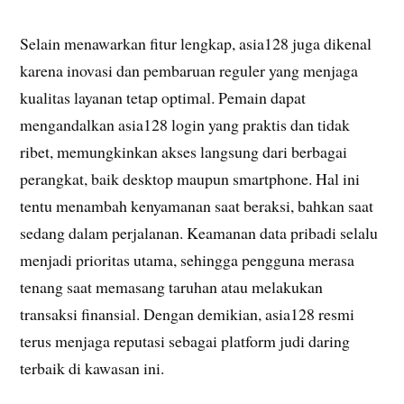
Selain menawarkan fitur lengkap, asia128 juga dikenal
karena inovasi dan pembaruan reguler yang menjaga
kualitas layanan tetap optimal. Pemain dapat
mengandalkan asia128 login yang praktis dan tidak
ribet, memungkinkan akses langsung dari berbagai
perangkat, baik desktop maupun smartphone. Hal ini
tentu menambah kenyamanan saat beraksi, bahkan saat
sedang dalam perjalanan. Keamanan data pribadi selalu
menjadi prioritas utama, sehingga pengguna merasa
tenang saat memasang taruhan atau melakukan
transaksi finansial. Dengan demikian, asia128 resmi
terus menjaga reputasi sebagai platform judi daring
terbaik di kawasan ini.