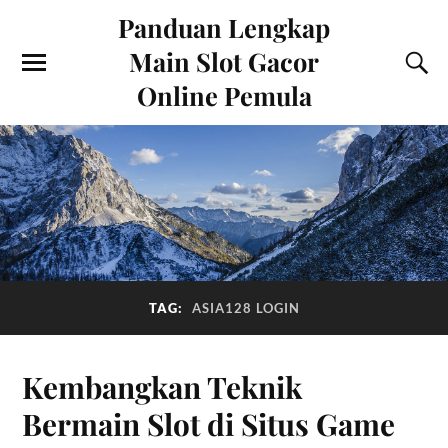
Panduan Lengkap
Main Slot Gacor
Online Pemula
TAG:
ASIA128 LOGIN
Kembangkan Teknik
Bermain Slot di Situs Game