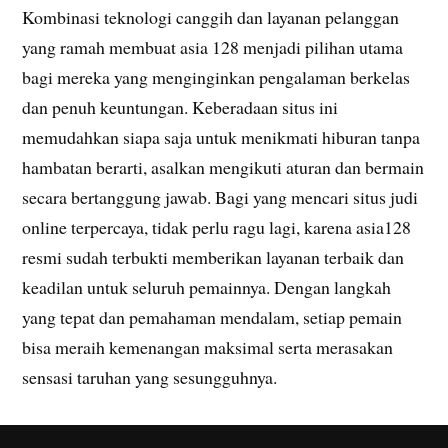
Kombinasi teknologi canggih dan layanan pelanggan
yang ramah membuat asia 128 menjadi pilihan utama
bagi mereka yang menginginkan pengalaman berkelas
dan penuh keuntungan. Keberadaan situs ini
memudahkan siapa saja untuk menikmati hiburan tanpa
hambatan berarti, asalkan mengikuti aturan dan bermain
secara bertanggung jawab. Bagi yang mencari situs judi
online terpercaya, tidak perlu ragu lagi, karena asia128
resmi sudah terbukti memberikan layanan terbaik dan
keadilan untuk seluruh pemainnya. Dengan langkah
yang tepat dan pemahaman mendalam, setiap pemain
bisa meraih kemenangan maksimal serta merasakan
sensasi taruhan yang sesungguhnya.