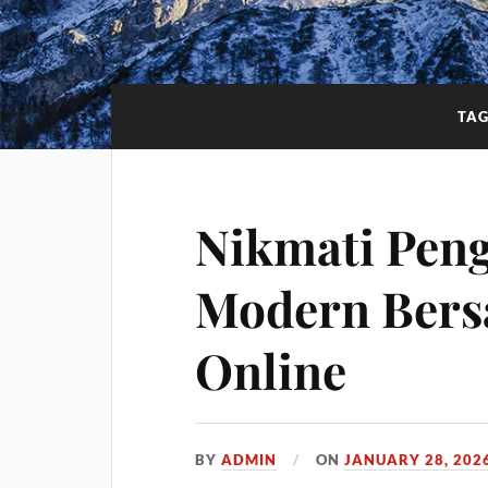
TA
Nikmati Pen
Modern Bers
Online
BY
ADMIN
ON
JANUARY 28, 202