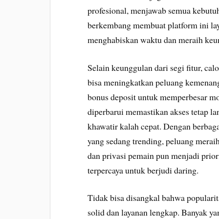
profesional, menjawab semua kebutuh
berkembang membuat platform ini la
menghabiskan waktu dan meraih keu
Selain keunggulan dari segi fitur, c
bisa meningkatkan peluang kemenan
bonus deposit untuk memperbesar mod
diperbarui memastikan akses tetap la
khawatir kalah cepat. Dengan berbaga
yang sedang trending, peluang merai
dan privasi pemain pun menjadi prior
terpercaya untuk berjudi daring.
Tidak bisa disangkal bahwa popularit
solid dan layanan lengkap. Banyak 