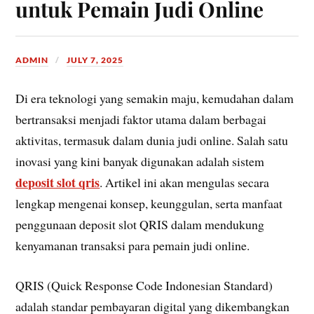
untuk Pemain Judi Online
ADMIN
JULY 7, 2025
Di era teknologi yang semakin maju, kemudahan dalam
bertransaksi menjadi faktor utama dalam berbagai
aktivitas, termasuk dalam dunia judi online. Salah satu
inovasi yang kini banyak digunakan adalah sistem
deposit slot qris
. Artikel ini akan mengulas secara
lengkap mengenai konsep, keunggulan, serta manfaat
penggunaan deposit slot QRIS dalam mendukung
kenyamanan transaksi para pemain judi online.
QRIS (Quick Response Code Indonesian Standard)
adalah standar pembayaran digital yang dikembangkan