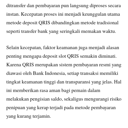
ditransfer dan pembayaran pun langsung diproses secara
instan. Kecepatan proses ini menjadi keunggulan utama
metode deposit QRIS dibandingkan metode tradisional
seperti transfer bank yang seringkali memakan waktu.
Selain kecepatan, faktor keamanan juga menjadi alasan
penting mengapa deposit slot QRIS semakin diminati.
Karena QRIS merupakan sistem pembayaran resmi yang
diawasi oleh Bank Indonesia, setiap transaksi memiliki
tingkat keamanan tinggi dan transparansi yang jelas. Hal
ini memberikan rasa aman bagi pemain dalam
melakukan pengisian saldo, sekaligus mengurangi risiko
penipuan yang kerap terjadi pada metode pembayaran
yang kurang terjamin.