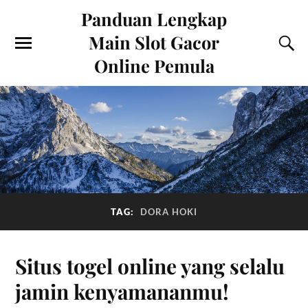
Panduan Lengkap
Main Slot Gacor
Online Pemula
TAG:
DORA HOKI
Situs togel online yang selalu
jamin kenyamananmu!