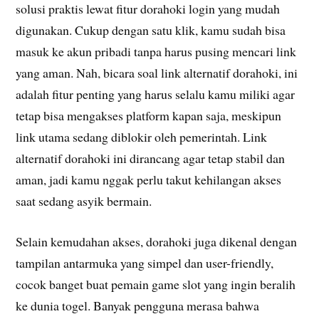
solusi praktis lewat fitur dorahoki login yang mudah
digunakan. Cukup dengan satu klik, kamu sudah bisa
masuk ke akun pribadi tanpa harus pusing mencari link
yang aman. Nah, bicara soal link alternatif dorahoki, ini
adalah fitur penting yang harus selalu kamu miliki agar
tetap bisa mengakses platform kapan saja, meskipun
link utama sedang diblokir oleh pemerintah. Link
alternatif dorahoki ini dirancang agar tetap stabil dan
aman, jadi kamu nggak perlu takut kehilangan akses
saat sedang asyik bermain.
Selain kemudahan akses, dorahoki juga dikenal dengan
tampilan antarmuka yang simpel dan user-friendly,
cocok banget buat pemain game slot yang ingin beralih
ke dunia togel. Banyak pengguna merasa bahwa