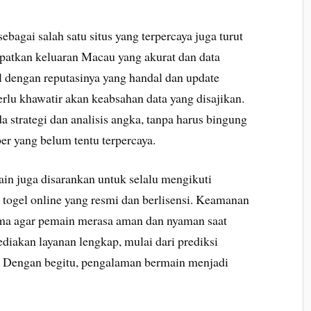
sebagai salah satu situs yang terpercaya juga turut
atkan keluaran Macau yang akurat dan data
l dengan reputasinya yang handal dan update
erlu khawatir akan keabsahan data yang disajikan.
 strategi dan analisis angka, tanpa harus bingung
er yang belum tentu terpercaya.
in juga disarankan untuk selalu mengikuti
s togel online yang resmi dan berlisensi. Keamanan
tama agar pemain merasa aman dan nyaman saat
diakan layanan lengkap, mulai dari prediksi
in. Dengan begitu, pengalaman bermain menjadi