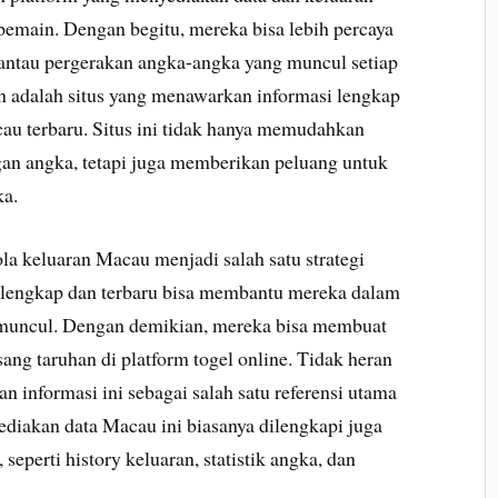
 pemain. Dengan begitu, mereka bisa lebih percaya
antau pergerakan angka-angka yang muncul setiap
un adalah situs yang menawarkan informasi lengkap
au terbaru. Situs ini tidak hanya memudahkan
n angka, tetapi juga memberikan peluang untuk
a.
a keluaran Macau menjadi salah satu strategi
 lengkap dan terbaru bisa membantu mereka dalam
g muncul. Dengan demikian, mereka bisa membuat
ang taruhan di platform togel online. Tidak heran
 informasi ini sebagai salah satu referensi utama
ediakan data Macau ini biasanya dilengkapi juga
eperti history keluaran, statistik angka, dan