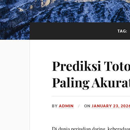
TAG:
Prediksi Tot
Paling Akur
BY
ADMIN
ON
JANUARY 23, 202
Di dunia perjudian daring, keberadaa