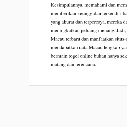
Kesimpulannya, memahami dan meman
memberikan keunggulan tersendiri bag
yang akurat dan terpercaya, mereka 
meningkatkan peluang menang. Jadi, 
Macau terbaru dan manfaatkan situs-si
mendapatkan data Macau lengkap yan
bermain togel online bukan hanya sek
matang dan terencana.