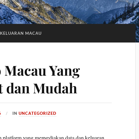
KELUARAN MACAU
o Macau Yang
at dan Mudah
6
IN
UNCATEGORIZED
n platform yang menyediakan data dan keluaran