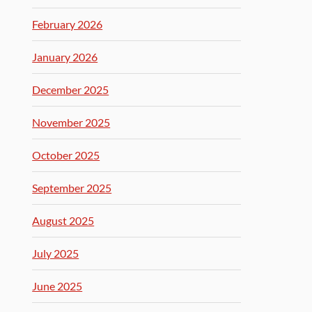
February 2026
January 2026
December 2025
November 2025
October 2025
September 2025
August 2025
July 2025
June 2025