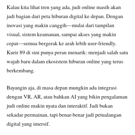
Kalau kita lihat tren yang ada, judi online masih akan
jadi bagian dari peta hiburan digital ke depan. Dengan
inovasi yang makin canggih—mulai dari tampilan
visual, sistem keamanan, sampai akses yang makin
cepat—semua bergerak ke arah lebih user-friendly.
Kurir 89 di sini punya peran menarik: menjadi salah satu
wajah baru dalam ekosistem hiburan online yang terus
berkembang.
Bayangin aja, di masa depan mungkin ada integrasi
dengan VR, AR, atau bahkan AI yang bikin pengalaman
judi online makin nyata dan interaktif. Jadi bukan
sekadar permainan, tapi benar-benar jadi petualangan
digital yang imersif.