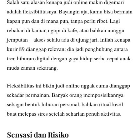
Salah satu alasan kenapa judi online makin digemari
adalah fleksibilitasnya. Bayangin aja, kamu bisa bermain
kapan pun dan di mana pun, tanpa perlu ribet. Lagi
rebahan di kamar, ngopi di kafe, atau bahkan nunggu
jemputan—akses selalu ada di ujung jari. Inilah kenapa
kurir 89 dianggap relevan: dia jadi penghubung antara
tren hiburan digital dengan gaya hidup serba cepat anak
muda zaman sekarang.
Fleksibilitas ini bikin judi online nggak cuma dianggap
sekadar permainan. Banyak orang memposisikannya
sebagai bentuk hiburan personal, bahkan ritual kecil
buat melepas stres setelah seharian penuh aktivitas.
Sensasi dan Risiko