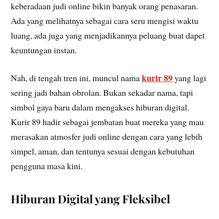
keberadaan judi online bikin banyak orang penasaran.
Ada yang melihatnya sebagai cara seru mengisi waktu
luang, ada juga yang menjadikannya peluang buat dapet
keuntungan instan.
kurir 89
Nah, di tengah tren ini, muncul nama
yang lagi
sering jadi bahan obrolan. Bukan sekadar nama, tapi
simbol gaya baru dalam mengakses hiburan digital.
Kurir 89 hadir sebagai jembatan buat mereka yang mau
merasakan atmosfer judi online dengan cara yang lebih
simpel, aman, dan tentunya sesuai dengan kebutuhan
pengguna masa kini.
Hiburan Digital yang Fleksibel