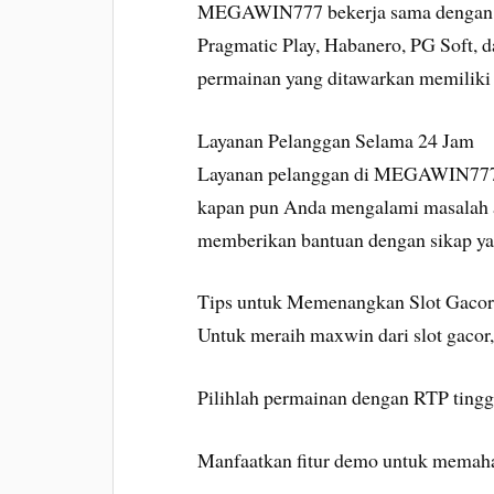
MEGAWIN777 bekerja sama dengan b
Pragmatic Play, Habanero, PG Soft, 
permainan yang ditawarkan memiliki k
Layanan Pelanggan Selama 24 Jam
Layanan pelanggan di MEGAWIN777 s
kapan pun Anda mengalami masalah 
memberikan bantuan dengan sikap ya
Tips untuk Memenangkan Slot Gacor 
Untuk meraih maxwin dari slot gacor,
Pilihlah permainan dengan RTP tinggi
Manfaatkan fitur demo untuk memaham