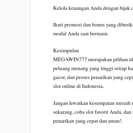
Kelola keuangan Anda dengan bijak da
Ikuti promosi dan bonus yang dibe
modal Anda saat bermain.
Kesimpulan
MEGAWIN777 merupakan pilihan idea
peluang menang yang tinggi setiap ha
gacor, dan proses penarikan yang cepat
slot online di Indonesia.
Jangan lewatkan kesempatan meraih
sekarang, coba slot favorit Anda, da
penarikan yang cepat dan aman!.