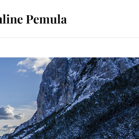
nline Pemula