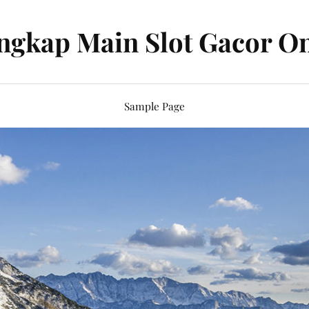
gkap Main Slot Gacor O
Sample Page