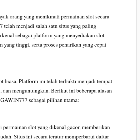
anyak orang yang menikmati permainan slot secara
lah menjadi salah satu situs yang paling
erkenal sebagai platform yang menyediakan slot
 yang tinggi, serta proses penarikan yang cepat
biasa. Platform ini telah terbukti menjadi tempat
, dan menguntungkan. Berikut ini beberapa alasan
GAWIN777 sebagai pilihan utama:
ermainan slot yang dikenal gacor, memberikan
dah. Situs ini secara teratur memperbarui daftar