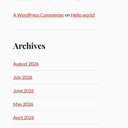
A WordPress Commenter
on
Hello world!
Archives
August 2026
July 2026
June 2026
May 2026
April 2026