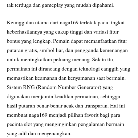
tak terduga dan gameplay yang mudah dipahami.
Keunggulan utama dari naga169 terletak pada tingkat
keberhasilannya yang cukup tinggi dan variasi fitur
bonus yang lengkap. Pemain dapat memanfaatkan fitur
putaran gratis, simbol liar, dan pengganda kemenangan
untuk meningkatkan peluang menang. Selain itu,
permainan ini dirancang dengan teknologi canggih yang
memastikan keamanan dan kenyamanan saat bermain.
Sistem RNG (Random Number Generator) yang
digunakan menjamin keadilan permainan, sehingga
hasil putaran benar-benar acak dan transparan. Hal ini
membuat naga169 menjadi pilihan favorit bagi para
pecinta slot yang menginginkan pengalaman bermain
yang adil dan menyenangkan.