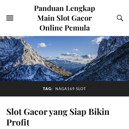
Panduan Lengkap
Main Slot Gacor
Online Pemula
TAG:
NAGA169 SLOT
Slot Gacor yang Siap Bikin
Profit