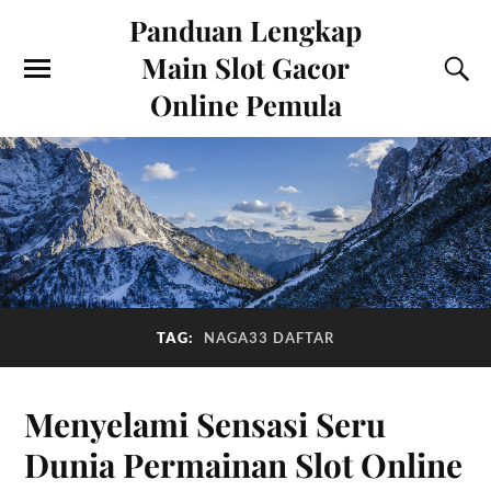
Panduan Lengkap
Main Slot Gacor
Online Pemula
TAG:
NAGA33 DAFTAR
Menyelami Sensasi Seru
Dunia Permainan Slot Online