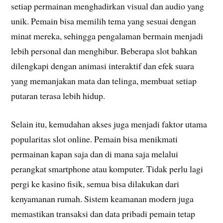
setiap permainan menghadirkan visual dan audio yang
unik. Pemain bisa memilih tema yang sesuai dengan
minat mereka, sehingga pengalaman bermain menjadi
lebih personal dan menghibur. Beberapa slot bahkan
dilengkapi dengan animasi interaktif dan efek suara
yang memanjakan mata dan telinga, membuat setiap
putaran terasa lebih hidup.
Selain itu, kemudahan akses juga menjadi faktor utama
popularitas slot online. Pemain bisa menikmati
permainan kapan saja dan di mana saja melalui
perangkat smartphone atau komputer. Tidak perlu lagi
pergi ke kasino fisik, semua bisa dilakukan dari
kenyamanan rumah. Sistem keamanan modern juga
memastikan transaksi dan data pribadi pemain tetap