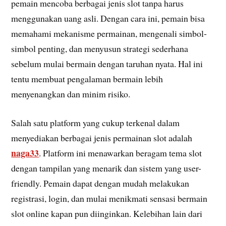
pemain mencoba berbagai jenis slot tanpa harus
menggunakan uang asli. Dengan cara ini, pemain bisa
memahami mekanisme permainan, mengenali simbol-
simbol penting, dan menyusun strategi sederhana
sebelum mulai bermain dengan taruhan nyata. Hal ini
tentu membuat pengalaman bermain lebih
menyenangkan dan minim risiko.
Salah satu platform yang cukup terkenal dalam
menyediakan berbagai jenis permainan slot adalah
naga33
. Platform ini menawarkan beragam tema slot
dengan tampilan yang menarik dan sistem yang user-
friendly. Pemain dapat dengan mudah melakukan
registrasi, login, dan mulai menikmati sensasi bermain
slot online kapan pun diinginkan. Kelebihan lain dari