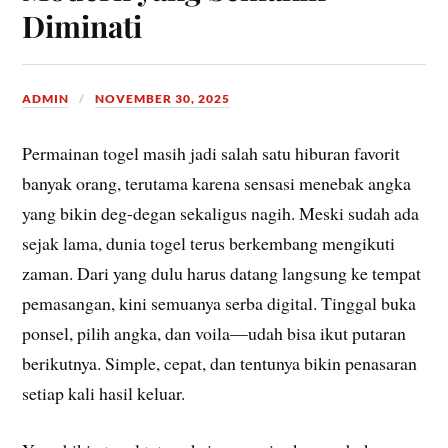
Diminati
ADMIN
NOVEMBER 30, 2025
Permainan togel masih jadi salah satu hiburan favorit
banyak orang, terutama karena sensasi menebak angka
yang bikin deg-degan sekaligus nagih. Meski sudah ada
sejak lama, dunia togel terus berkembang mengikuti
zaman. Dari yang dulu harus datang langsung ke tempat
pemasangan, kini semuanya serba digital. Tinggal buka
ponsel, pilih angka, dan voila—udah bisa ikut putaran
berikutnya. Simple, cepat, dan tentunya bikin penasaran
setiap kali hasil keluar.