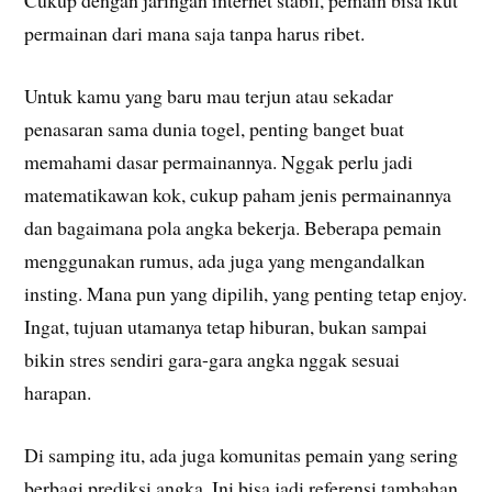
Cukup dengan jaringan internet stabil, pemain bisa ikut
permainan dari mana saja tanpa harus ribet.
Untuk kamu yang baru mau terjun atau sekadar
penasaran sama dunia togel, penting banget buat
memahami dasar permainannya. Nggak perlu jadi
matematikawan kok, cukup paham jenis permainannya
dan bagaimana pola angka bekerja. Beberapa pemain
menggunakan rumus, ada juga yang mengandalkan
insting. Mana pun yang dipilih, yang penting tetap enjoy.
Ingat, tujuan utamanya tetap hiburan, bukan sampai
bikin stres sendiri gara-gara angka nggak sesuai
harapan.
Di samping itu, ada juga komunitas pemain yang sering
berbagi prediksi angka. Ini bisa jadi referensi tambahan,