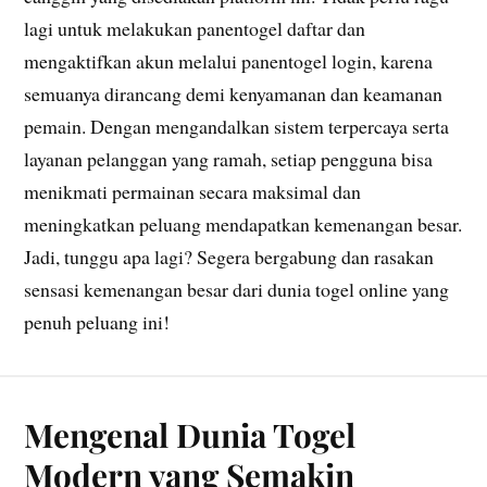
lagi untuk melakukan panentogel daftar dan
mengaktifkan akun melalui panentogel login, karena
semuanya dirancang demi kenyamanan dan keamanan
pemain. Dengan mengandalkan sistem terpercaya serta
layanan pelanggan yang ramah, setiap pengguna bisa
menikmati permainan secara maksimal dan
meningkatkan peluang mendapatkan kemenangan besar.
Jadi, tunggu apa lagi? Segera bergabung dan rasakan
sensasi kemenangan besar dari dunia togel online yang
penuh peluang ini!
Mengenal Dunia Togel
Modern yang Semakin