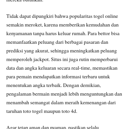
Tidak dapat dipungkiri bahwa popularitas togel online
semakin meroket, karena memberikan kemudahan dan
kenyamanan tanpa harus keluar rumah. Para bettor bisa
memanfaatkan peluang dari berbagai pasaran dan
prediksi yang akurat, sehingga meningkatkan peluang
memperoleh jackpot. Situs ini juga rutin memperbarui
data dan angka keluaran secara real-time, memastikan
para pemain mendapatkan informasi terbaru untuk
menentukan angka terbaik. Dengan demikian,
pengalaman bermain menjadi lebih menguntungkan dan
menambah semangat dalam meraih kemenangan dari
taruhan toto togel maupun toto 4d.
Agar tetap aman dan nyaman, pastikan selalu