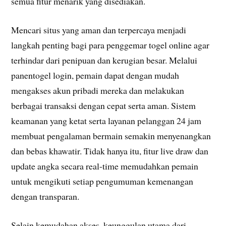
semua fitur menarik yang disediakan.
Mencari situs yang aman dan terpercaya menjadi
langkah penting bagi para penggemar togel online agar
terhindar dari penipuan dan kerugian besar. Melalui
panentogel login, pemain dapat dengan mudah
mengakses akun pribadi mereka dan melakukan
berbagai transaksi dengan cepat serta aman. Sistem
keamanan yang ketat serta layanan pelanggan 24 jam
membuat pengalaman bermain semakin menyenangkan
dan bebas khawatir. Tidak hanya itu, fitur live draw dan
update angka secara real-time memudahkan pemain
untuk mengikuti setiap pengumuman kemenangan
dengan transparan.
Selain kemudahan akses, keunggulan utama dari