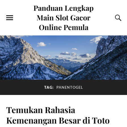
Panduan Lengkap
Main Slot Gacor
Online Pemula
TAG:
PANENTOGEL
Temukan Rahasia
Kemenangan Besar di Toto