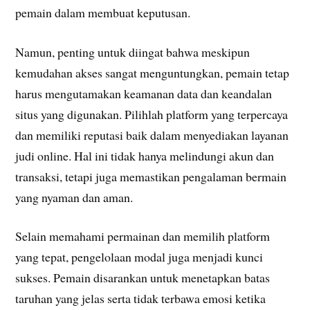
pemain dalam membuat keputusan.
Namun, penting untuk diingat bahwa meskipun
kemudahan akses sangat menguntungkan, pemain tetap
harus mengutamakan keamanan data dan keandalan
situs yang digunakan. Pilihlah platform yang terpercaya
dan memiliki reputasi baik dalam menyediakan layanan
judi online. Hal ini tidak hanya melindungi akun dan
transaksi, tetapi juga memastikan pengalaman bermain
yang nyaman dan aman.
Selain memahami permainan dan memilih platform
yang tepat, pengelolaan modal juga menjadi kunci
sukses. Pemain disarankan untuk menetapkan batas
taruhan yang jelas serta tidak terbawa emosi ketika