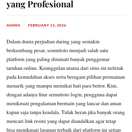
yang Profesional
ADMIN
FEBRUARY 13, 2026
Dalam dunia perjudian daring yang semakin
berkembang pesat, semuttoto menjadi salah satu
platform yang paling diminati banyak penggemar
taruhan online. Keunggulan utama dari situs ini terletak
pada kemudahan akses serta beragam pilihan permainan
menarik yang mampu memikat hati para bettor. Kini,
dengan adanya fitur semuttoto login, pengguna dapat
menikmati pengalaman bermain yang lancar dan aman
kapan saja tanpa kendala. Tidak heran jika banyak orang
mencari link resmi yang dapat diandalkan agar tetap
bisa menikmati layanan terbaik dari platform ini setiap