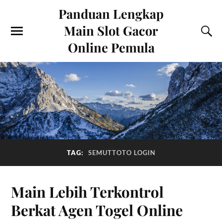
Panduan Lengkap
Main Slot Gacor
Online Pemula
TAG:
SEMUTTOTO LOGIN
Main Lebih Terkontrol
Berkat Agen Togel Online