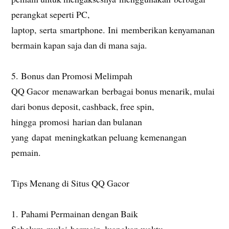
perangkat seperti PC,
laptop, serta smartphone. Ini memberikan kenyamanan
bermain kapan saja dan di mana saja.
5. Bonus dan Promosi Melimpah
QQ Gacor menawarkan berbagai bonus menarik, mulai
dari bonus deposit, cashback, free spin,
hingga promosi harian dan bulanan
yang dapat meningkatkan peluang kemenangan
pemain.
Tips Menang di Situs QQ Gacor
1. Pahami Permainan dengan Baik