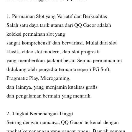
1. Permainan Slot yang Variatif dan Berkualitas
Salah satu daya tarik utama dari QQ Gacor adalah
koleksi permainan slot yang
sangat komprehensif dan bervariasi. Mulai dari slot
klasik, video slot modern, dan slot progresif
yang memberikan jackpot besar. Semua permainan ini
didukung oleh penyedia ternama seperti PG Soft,
Pragmatic Play, Microgaming,
dan lainnya, yang menjamin kualitas grafis
dan pengalaman bermain yang menarik.
2. Tingkat Kemenangan Tinggi
Seiring dengan namanya, QQ Gacor terkenal dengan
tingkat kemenangan yang sangat tinggi. Banyak pemain