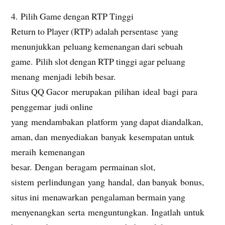
4. Pilih Game dengan RTP Tinggi
Return to Player (RTP) adalah persentase yang
menunjukkan peluang kemenangan dari sebuah
game. Pilih slot dengan RTP tinggi agar peluang
menang menjadi lebih besar.
Situs QQ Gacor merupakan pilihan ideal bagi para
penggemar judi online
yang mendambakan platform yang dapat diandalkan,
aman, dan menyediakan banyak kesempatan untuk
meraih kemenangan
besar. Dengan beragam permainan slot,
sistem perlindungan yang handal, dan banyak bonus,
situs ini menawarkan pengalaman bermain yang
menyenangkan serta menguntungkan. Ingatlah untuk