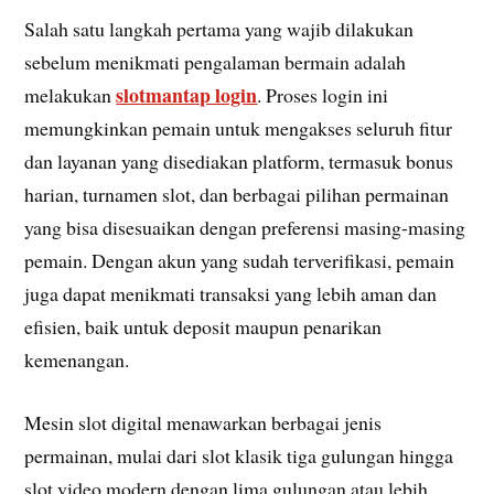
Salah satu langkah pertama yang wajib dilakukan
sebelum menikmati pengalaman bermain adalah
slotmantap login
melakukan
. Proses login ini
memungkinkan pemain untuk mengakses seluruh fitur
dan layanan yang disediakan platform, termasuk bonus
harian, turnamen slot, dan berbagai pilihan permainan
yang bisa disesuaikan dengan preferensi masing-masing
pemain. Dengan akun yang sudah terverifikasi, pemain
juga dapat menikmati transaksi yang lebih aman dan
efisien, baik untuk deposit maupun penarikan
kemenangan.
Mesin slot digital menawarkan berbagai jenis
permainan, mulai dari slot klasik tiga gulungan hingga
slot video modern dengan lima gulungan atau lebih.