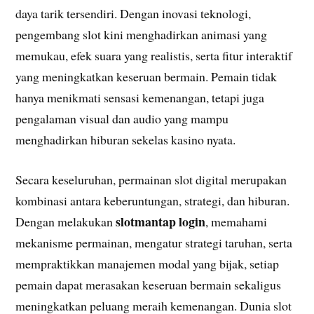
daya tarik tersendiri. Dengan inovasi teknologi,
pengembang slot kini menghadirkan animasi yang
memukau, efek suara yang realistis, serta fitur interaktif
yang meningkatkan keseruan bermain. Pemain tidak
hanya menikmati sensasi kemenangan, tetapi juga
pengalaman visual dan audio yang mampu
menghadirkan hiburan sekelas kasino nyata.
Secara keseluruhan, permainan slot digital merupakan
kombinasi antara keberuntungan, strategi, dan hiburan.
slotmantap login
Dengan melakukan
, memahami
mekanisme permainan, mengatur strategi taruhan, serta
mempraktikkan manajemen modal yang bijak, setiap
pemain dapat merasakan keseruan bermain sekaligus
meningkatkan peluang meraih kemenangan. Dunia slot