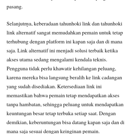
pasang.
Selanjutnya, keberadaan tahunhoki link dan tahunhoki
link alternatif sangat memudahkan pemain untuk tetap
terhubung dengan platform ini kapan saja dan di mana
saja. Link alternatif ini menjadi solusi terbaik ketika
akses utama sedang mengalami kendala teknis.
Pengguna tidak perlu khawatir kehilangan peluang,
karena mereka bisa langsung beralih ke link cadangan
yang sudah disediakan. Ketersediaan link ini
memastikan bahwa pemain tetap mendapatkan akses
tanpa hambatan, sehingga peluang untuk mendapatkan
keuntungan besar tetap terbuka setiap saat. Dengan
demikian, keberuntungan bisa datang kapan saja dan di
mana saja sesuai dengan keinginan pemain.