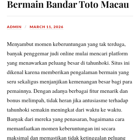
Bermain Bandar Toto Macau
ADMIN
MARCH 11, 2026
Menyambut momen keberuntungan yang tak terduga,
banyak penggemar judi online mulai mencari platform
yang menawarkan peluang besar di tahunhoki. Situs ini
dikenal karena memberikan pengalaman bermain yang
seru sekaligus menjanjikan kemenangan besar bagi para
pemainnya. Dengan adanya berbagai fitur menarik dan
bonus melimpah, tidak heran jika antusiasme terhadap
tahunhoki semakin meningkat dari waktu ke waktu.
Banyak dari mereka yang penasaran, bagaimana cara
memanfaatkan momen keberuntungan ini secara
maksimal dan memastikan tidak ketinggalan peluang