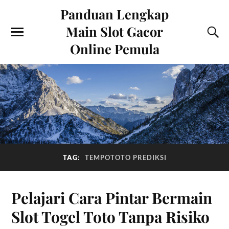
Panduan Lengkap
Main Slot Gacor
Online Pemula
TAG:
TEMPOTOTO PREDIKSI
Pelajari Cara Pintar Bermain
Slot Togel Toto Tanpa Risiko