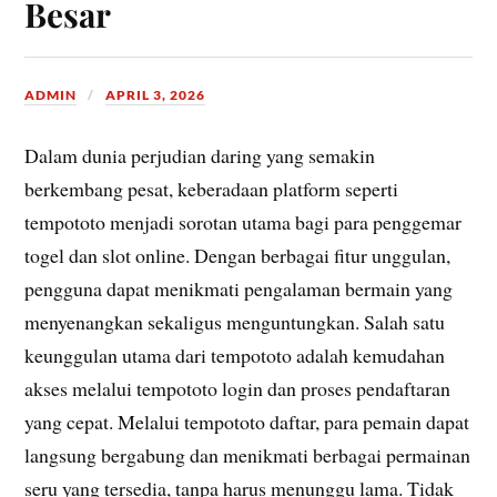
Besar
ADMIN
APRIL 3, 2026
Dalam dunia perjudian daring yang semakin
berkembang pesat, keberadaan platform seperti
tempototo menjadi sorotan utama bagi para penggemar
togel dan slot online. Dengan berbagai fitur unggulan,
pengguna dapat menikmati pengalaman bermain yang
menyenangkan sekaligus menguntungkan. Salah satu
keunggulan utama dari tempototo adalah kemudahan
akses melalui tempototo login dan proses pendaftaran
yang cepat. Melalui tempototo daftar, para pemain dapat
langsung bergabung dan menikmati berbagai permainan
seru yang tersedia, tanpa harus menunggu lama. Tidak