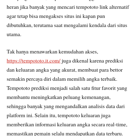
heran jika banyak yang mencari tempototo link alternatif
agar tetap bisa mengakses situs ini kapan pun
dibutuhkan, terutama saat mengalami kendala dari situs
utama.
Tak hanya menawarkan kemudahan akses,
https://tempototo.it.com/
juga dikenal karena prediksi
dan keluaran angka yang akurat, membuat para bettor
semakin percaya diri dalam memilih angka terbaik.
Tempototo prediksi menjadi salah satu fitur favorit yang
membantu meningkatkan peluang kemenangan,
sehingga banyak yang mengandalkan analisis data dari
platform ini. Selain itu, tempototo keluaran juga
memberikan informasi keluaran angka secara real-time,
memastikan pemain selalu mendapatkan data terbaru.