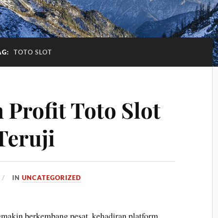
AG:
TOTO SLOT
Profit Toto Slot
Teruji
IN
UNCATEGORIZED
emakin berkembang pesat, kehadiran platform