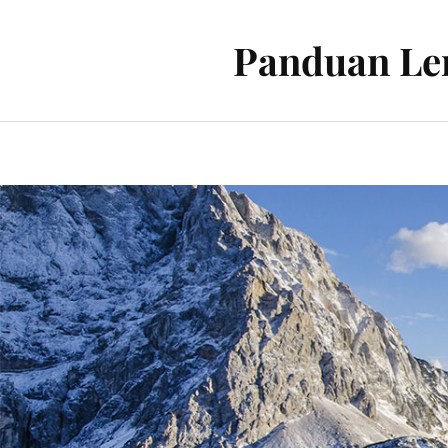
Panduan Len