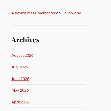
A WordPress Commenter
on
Hello world!
Archives
August 2026
July 2026
June 2026
May 2026
April 2026