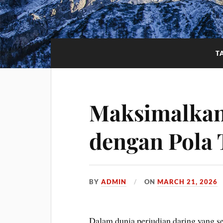
T
Maksimalkan 
dengan Pola 
BY
ADMIN
ON
MARCH 21, 2026
Dalam dunia perjudian daring yang s