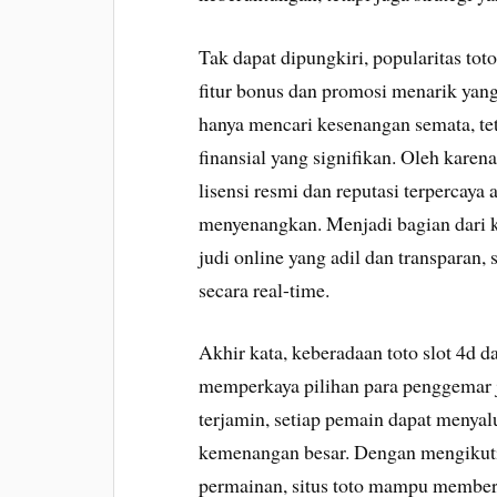
Tak dapat dipungkiri, popularitas to
fitur bonus dan promosi menarik yang 
hanya mencari kesenangan semata, t
finansial yang signifikan. Oleh karena
lisensi resmi dan reputasi terpercay
menyenangkan. Menjadi bagian dari ko
judi online yang adil dan transpara
secara real-time.
Akhir kata, keberadaan toto slot 4d 
memperkaya pilihan para penggemar j
terjamin, setiap pemain dapat menya
kemenangan besar. Dengan mengikuti
permainan, situs toto mampu member