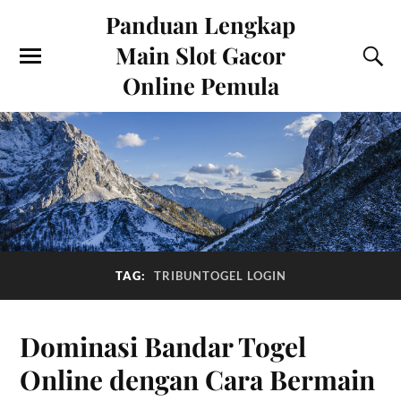
Panduan Lengkap
Main Slot Gacor
Online Pemula
TAG:
TRIBUNTOGEL LOGIN
Dominasi Bandar Togel
Online dengan Cara Bermain