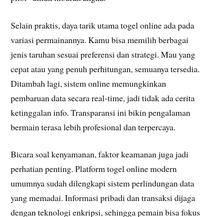
Selain praktis, daya tarik utama togel online ada pada
variasi permainannya. Kamu bisa memilih berbagai
jenis taruhan sesuai preferensi dan strategi. Mau yang
cepat atau yang penuh perhitungan, semuanya tersedia.
Ditambah lagi, sistem online memungkinkan
pembaruan data secara real-time, jadi tidak ada cerita
ketinggalan info. Transparansi ini bikin pengalaman
bermain terasa lebih profesional dan terpercaya.
Bicara soal kenyamanan, faktor keamanan juga jadi
perhatian penting. Platform togel online modern
umumnya sudah dilengkapi sistem perlindungan data
yang memadai. Informasi pribadi dan transaksi dijaga
dengan teknologi enkripsi, sehingga pemain bisa fokus