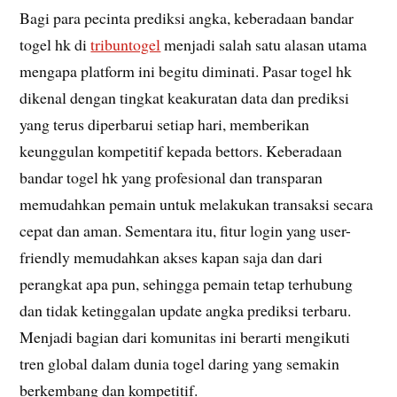
Bagi para pecinta prediksi angka, keberadaan bandar
togel hk di
tribuntogel
menjadi salah satu alasan utama
mengapa platform ini begitu diminati. Pasar togel hk
dikenal dengan tingkat keakuratan data dan prediksi
yang terus diperbarui setiap hari, memberikan
keunggulan kompetitif kepada bettors. Keberadaan
bandar togel hk yang profesional dan transparan
memudahkan pemain untuk melakukan transaksi secara
cepat dan aman. Sementara itu, fitur login yang user-
friendly memudahkan akses kapan saja dan dari
perangkat apa pun, sehingga pemain tetap terhubung
dan tidak ketinggalan update angka prediksi terbaru.
Menjadi bagian dari komunitas ini berarti mengikuti
tren global dalam dunia togel daring yang semakin
berkembang dan kompetitif.