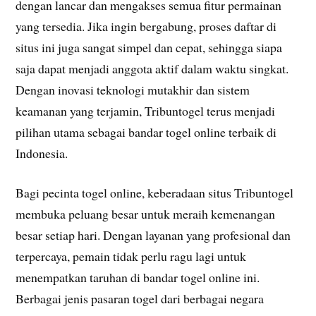
dengan lancar dan mengakses semua fitur permainan
yang tersedia. Jika ingin bergabung, proses daftar di
situs ini juga sangat simpel dan cepat, sehingga siapa
saja dapat menjadi anggota aktif dalam waktu singkat.
Dengan inovasi teknologi mutakhir dan sistem
keamanan yang terjamin, Tribuntogel terus menjadi
pilihan utama sebagai bandar togel online terbaik di
Indonesia.
Bagi pecinta togel online, keberadaan situs Tribuntogel
membuka peluang besar untuk meraih kemenangan
besar setiap hari. Dengan layanan yang profesional dan
terpercaya, pemain tidak perlu ragu lagi untuk
menempatkan taruhan di bandar togel online ini.
Berbagai jenis pasaran togel dari berbagai negara