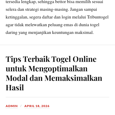
tersedia lengkap, sehingga bettor bisa memilih sesuai
selera dan strategi masing-masing. Jangan sampai
ketinggalan, segera daftar dan login melalui Tribuntogel
agar tidak melewatkan peluang emas di dunia togel
daring yang menjanjikan keuntungan maksimal.
Tips Terbaik Togel Online
untuk Mengoptimalkan
Modal dan Memaksimalkan
Hasil
ADMIN
APRIL 18, 2026