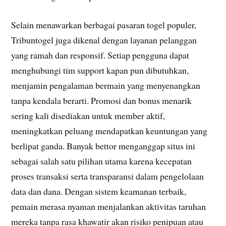
Selain menawarkan berbagai pasaran togel populer,
Tribuntogel juga dikenal dengan layanan pelanggan
yang ramah dan responsif. Setiap pengguna dapat
menghubungi tim support kapan pun dibutuhkan,
menjamin pengalaman bermain yang menyenangkan
tanpa kendala berarti. Promosi dan bonus menarik
sering kali disediakan untuk member aktif,
meningkatkan peluang mendapatkan keuntungan yang
berlipat ganda. Banyak bettor menganggap situs ini
sebagai salah satu pilihan utama karena kecepatan
proses transaksi serta transparansi dalam pengelolaan
data dan dana. Dengan sistem keamanan terbaik,
pemain merasa nyaman menjalankan aktivitas taruhan
mereka tanpa rasa khawatir akan risiko penipuan atau