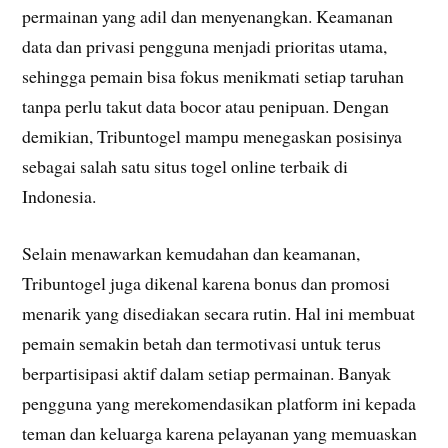
permainan yang adil dan menyenangkan. Keamanan
data dan privasi pengguna menjadi prioritas utama,
sehingga pemain bisa fokus menikmati setiap taruhan
tanpa perlu takut data bocor atau penipuan. Dengan
demikian, Tribuntogel mampu menegaskan posisinya
sebagai salah satu situs togel online terbaik di
Indonesia.
Selain menawarkan kemudahan dan keamanan,
Tribuntogel juga dikenal karena bonus dan promosi
menarik yang disediakan secara rutin. Hal ini membuat
pemain semakin betah dan termotivasi untuk terus
berpartisipasi aktif dalam setiap permainan. Banyak
pengguna yang merekomendasikan platform ini kepada
teman dan keluarga karena pelayanan yang memuaskan