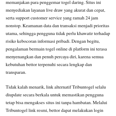
memanjakan para penggemar togel daring. Situs ini
menyediakan layanan live draw yang akurat dan cepat,
serta support customer service yang ramah 24 jam
nonstop. Keamanan data dan transaksi menjadi prioritas
utama, sehingga pengguna tidak perlu khawatir terhadap
risiko kebocoran informasi pribadi. Dengan begitu,
pengalaman bermain togel online di platform ini terasa
menyenangkan dan penuh percaya diri, karena semua
kebutuhan bettor terpenuhi secara lengkap dan
transparan.
Tidak kalah menarik, link alternatif Tribuntogel selalu
diupdate secara berkala untuk memastikan pengguna
tetap bisa mengakses situs ini tanpa hambatan. Melalui
Tribuntogel link resmi, bettor dapat melakukan login