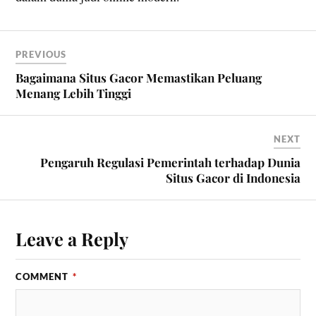
PREVIOUS
Bagaimana Situs Gacor Memastikan Peluang
Menang Lebih Tinggi
NEXT
Pengaruh Regulasi Pemerintah terhadap Dunia
Situs Gacor di Indonesia
Leave a Reply
COMMENT
*