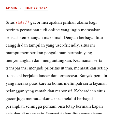
ADMIN
JUNE 27, 2026
Situs
slot777
gacor merupakan pilihan utama bagi
pecinta permainan judi online yang ingin merasakan
sensasi kemenangan maksimal. Dengan berbagai fitur
canggih dan tampilan yang user-friendly, situs ini
mampu memberikan pengalaman bermain yang
menyenangkan dan menguntungkan. Keamanan serta
transparansi menjadi prioritas utama, memastikan setiap
transaksi berjalan lancar dan terpercaya. Banyak pemain
yang merasa puas karena bonus melimpah serta layanan
pelanggan yang ramah dan responsif. Keberadaan situs
gacor juga memudahkan akses melalui berbagai
perangkat, sehingga pemain bisa tetap bermain kapan
saja dan di mana saja. Inovasi dalam fitur serta sistem