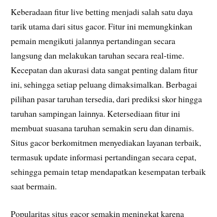
Keberadaan fitur live betting menjadi salah satu daya
tarik utama dari situs gacor. Fitur ini memungkinkan
pemain mengikuti jalannya pertandingan secara
langsung dan melakukan taruhan secara real-time.
Kecepatan dan akurasi data sangat penting dalam fitur
ini, sehingga setiap peluang dimaksimalkan. Berbagai
pilihan pasar taruhan tersedia, dari prediksi skor hingga
taruhan sampingan lainnya. Ketersediaan fitur ini
membuat suasana taruhan semakin seru dan dinamis.
Situs gacor berkomitmen menyediakan layanan terbaik,
termasuk update informasi pertandingan secara cepat,
sehingga pemain tetap mendapatkan kesempatan terbaik
saat bermain.
Popularitas situs gacor semakin meningkat karena