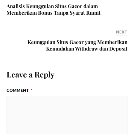
Analisis Keunggulan Situs Gacor dalam
Memberikan Bonus Tanpa Syarat Rumit
NEXT
Keunggulan Situs Gacor yang Memberikan
Kemudahan Withdraw dan Deposit
Leave a Reply
COMMENT
*