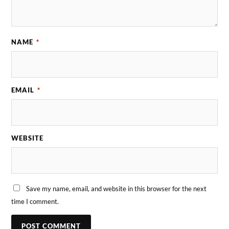
NAME
*
EMAIL
*
WEBSITE
Save my name, email, and website in this browser for the next
time I comment.