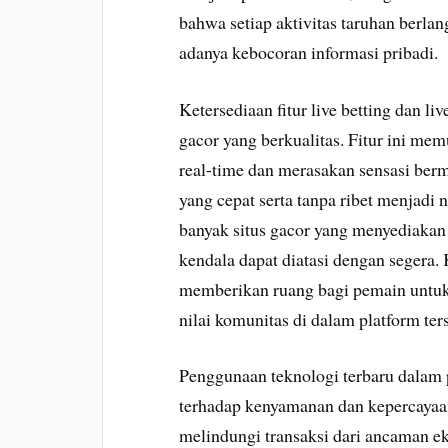
bahwa setiap aktivitas taruhan berl
adanya kebocoran informasi pribadi.
Ketersediaan fitur live betting dan liv
gacor yang berkualitas. Fitur ini m
real-time dan merasakan sensasi berm
yang cepat serta tanpa ribet menjadi n
banyak situs gacor yang menyediakan
kendala dapat diatasi dengan segera. 
memberikan ruang bagi pemain untuk
nilai komunitas di dalam platform ter
Penggunaan teknologi terbaru dalam 
terhadap kenyamanan dan kepercayaa
melindungi transaksi dari ancaman e