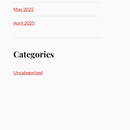
May 2025
April 2025
Categories
Uncategorized