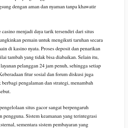
angsung dengan aman dan nyaman tanpa khawatir
e casino menjadi daya tarik tersendiri dari situs
emungkinkan pemain untuk mengikuti taruhan secara
ain di kasino nyata. Proses deposit dan penarikan
ilai tambah yang tidak bisa diabaikan. Selain itu,
 layanan pelanggan 24 jam penuh, sehingga setiap
Keberadaan fitur sosial dan forum diskusi juga
 berbagi pengalaman dan strategi, menambah
sebut.
pengelolaan situs gacor sangat berpengaruh
n pengguna. Sistem keamanan yang terintegrasi
ksternal, sementara sistem pembayaran yang