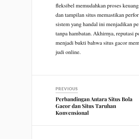
fleksibel memudahkan proses keuangan
dan tampilan situs memastikan perfo
sistem yang handal ini menjadikan 
tanpa hambatan. Akhirnya, reputasi po
menjadi bukti bahwa situs gacor mem
judi online.
PREVIOUS
Perbandingan Antara Situs Bola
Gacor dan Situs Taruhan
Konvensional