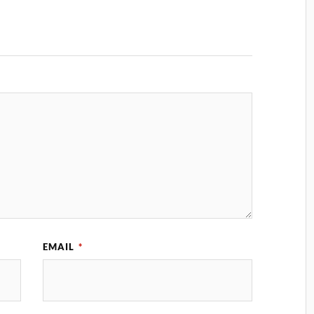
EMAIL
*