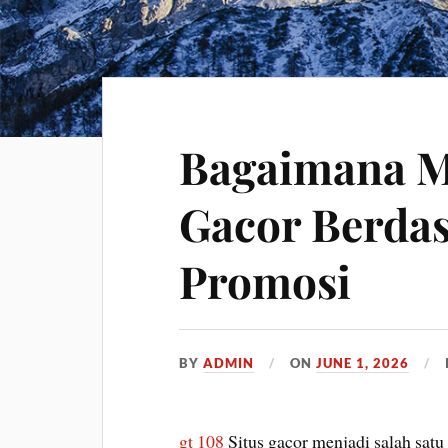
Bagaimana M
Gacor Berda
Promosi
BY
ADMIN
ON
JUNE 1, 2026
gt 108
Situs gacor menjadi salah satu