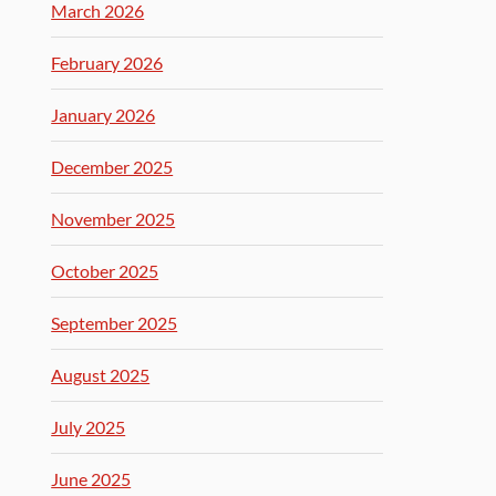
March 2026
February 2026
January 2026
December 2025
November 2025
October 2025
September 2025
August 2025
July 2025
June 2025