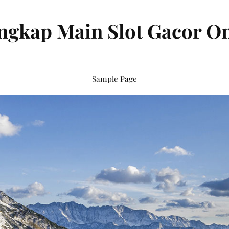
gkap Main Slot Gacor O
Sample Page