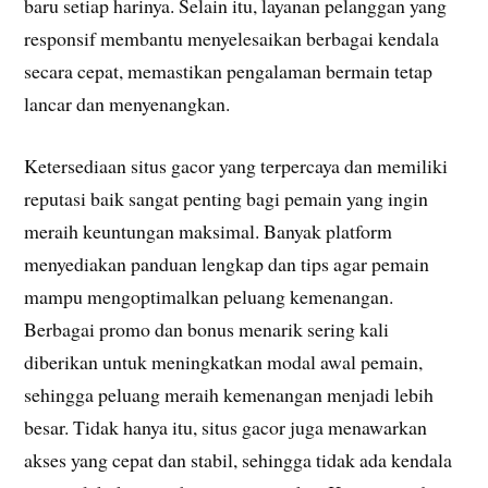
baru setiap harinya. Selain itu, layanan pelanggan yang
responsif membantu menyelesaikan berbagai kendala
secara cepat, memastikan pengalaman bermain tetap
lancar dan menyenangkan.
Ketersediaan situs gacor yang terpercaya dan memiliki
reputasi baik sangat penting bagi pemain yang ingin
meraih keuntungan maksimal. Banyak platform
menyediakan panduan lengkap dan tips agar pemain
mampu mengoptimalkan peluang kemenangan.
Berbagai promo dan bonus menarik sering kali
diberikan untuk meningkatkan modal awal pemain,
sehingga peluang meraih kemenangan menjadi lebih
besar. Tidak hanya itu, situs gacor juga menawarkan
akses yang cepat dan stabil, sehingga tidak ada kendala