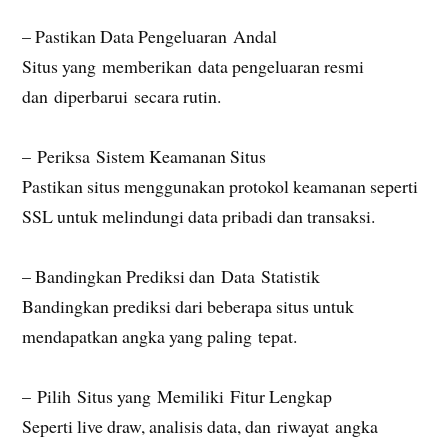
– Pastikan Data Pengeluaran Andal
Situs yang memberikan data pengeluaran resmi
dan diperbarui secara rutin.
– Periksa Sistem Keamanan Situs
Pastikan situs menggunakan protokol keamanan seperti
SSL untuk melindungi data pribadi dan transaksi.
– Bandingkan Prediksi dan Data Statistik
Bandingkan prediksi dari beberapa situs untuk
mendapatkan angka yang paling tepat.
– Pilih Situs yang Memiliki Fitur Lengkap
Seperti live draw, analisis data, dan riwayat angka