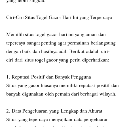
yang lebih singkat.
Ciri-Ciri Situs Togel Gacor Hari Ini yang Terpercaya
Memilih situs togel gacor hari ini yang aman dan
tepercaya sangat penting agar permainan berlangsung
dengan baik dan hasilnya adil. Berikut adalah ciri-
ciri dari situs togel gacor yang perlu diperhatikan:
1. Reputasi Positif dan Banyak Pengguna
Situs yang gacor biasanya memiliki reputasi positif dan
banyak digunakan oleh pemain dari berbagai wilayah.
2. Data Pengeluaran yang Lengkap dan Akurat
Situs yang tepercaya menyajikan data pengeluaran