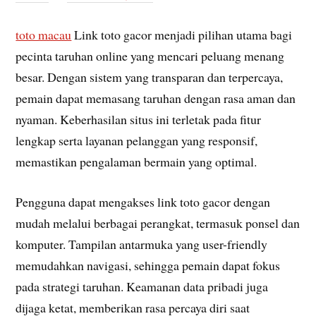
toto macau
Link toto gacor menjadi pilihan utama bagi
pecinta taruhan online yang mencari peluang menang
besar. Dengan sistem yang transparan dan terpercaya,
pemain dapat memasang taruhan dengan rasa aman dan
nyaman. Keberhasilan situs ini terletak pada fitur
lengkap serta layanan pelanggan yang responsif,
memastikan pengalaman bermain yang optimal.
Pengguna dapat mengakses link toto gacor dengan
mudah melalui berbagai perangkat, termasuk ponsel dan
komputer. Tampilan antarmuka yang user-friendly
memudahkan navigasi, sehingga pemain dapat fokus
pada strategi taruhan. Keamanan data pribadi juga
dijaga ketat, memberikan rasa percaya diri saat