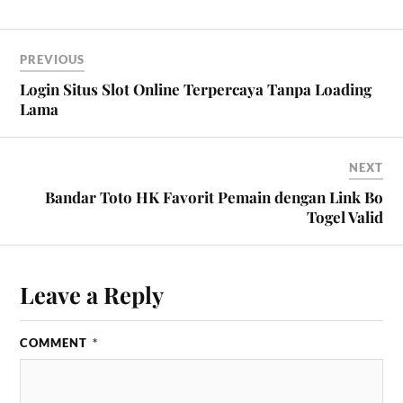
PREVIOUS
Login Situs Slot Online Terpercaya Tanpa Loading
Lama
NEXT
Bandar Toto HK Favorit Pemain dengan Link Bo
Togel Valid
Leave a Reply
COMMENT
*