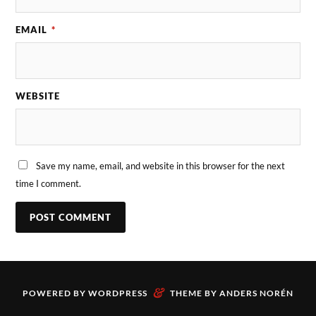
EMAIL
*
WEBSITE
Save my name, email, and website in this browser for the next
time I comment.
&
POWERED BY
WORDPRESS
THEME BY
ANDERS NORÉN