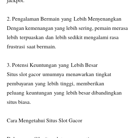
jackpot.
2. Pengalaman Bermain yang Lebih Menyenangkan
Dengan kemenangan yang lebih sering, pemain merasa
lebih terpuaskan dan lebih sedikit mengalami rasa
frustrasi saat bermain.
3. Potensi Keuntungan yang Lebih Besar
Situs slot gacor umumnya menawarkan tingkat
pembayaran yang lebih tinggi, memberikan
peluang keuntungan yang lebih besar dibandingkan
situs biasa.
Cara Mengetahui Situs Slot Gacor