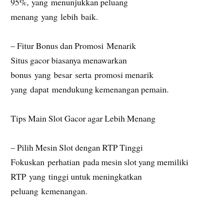
95%, yang menunjukkan peluang
menang yang lebih baik.
– Fitur Bonus dan Promosi Menarik
Situs gacor biasanya menawarkan
bonus yang besar serta promosi menarik
yang dapat mendukung kemenangan pemain.
Tips Main Slot Gacor agar Lebih Menang
– Pilih Mesin Slot dengan RTP Tinggi
Fokuskan perhatian pada mesin slot yang memiliki
RTP yang tinggi untuk meningkatkan
peluang kemenangan.