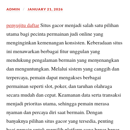
ADMIN
JANUARY 21, 2026
penyujitu daftar
Situs gacor menjadi salah satu pilihan
utama bagi pecinta permainan judi online yang
menginginkan kemenangan konsisten. Keberadaan situs
ini menawarkan berbagai fitur unggulan yang
mendukung pengalaman bermain yang menyenangkan
dan menguntungkan. Melalui sistem yang canggih dan
terpercaya, pemain dapat mengakses berbagai
permainan seperti slot, poker, dan taruhan olahraga
secara mudah dan cepat. Keamanan data serta transaksi
menjadi prioritas utama, sehingga pemain merasa
nyaman dan percaya diri saat bermain. Dengan
banyaknya pilihan situs gacor yang tersedia, penting
bagi pemain untuk memilih platform yang benar-benar