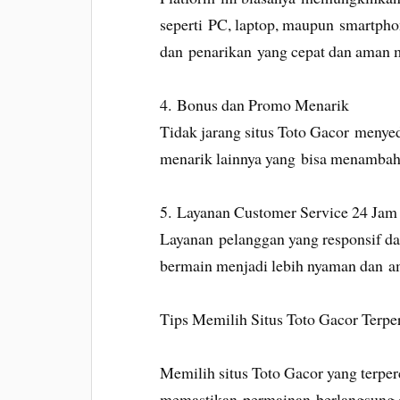
seperti PC, laptop, maupun smartphone
dan penarikan yang cepat dan aman m
4. Bonus dan Promo Menarik
Tidak jarang situs Toto Gacor menye
menarik lainnya yang bisa menamba
5. Layanan Customer Service 24 Jam
Layanan pelanggan yang responsif d
bermain menjadi lebih nyaman dan a
Tips Memilih Situs Toto Gacor Terpe
Memilih situs Toto Gacor yang terper
memastikan permainan berlangsung d