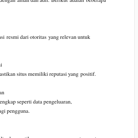
nsi resmi dari otoritas yang relevan untuk
i
stikan situs memiliki reputasi yang positif.
an
engkap seperti data pengeluaran,
agi pengguna.