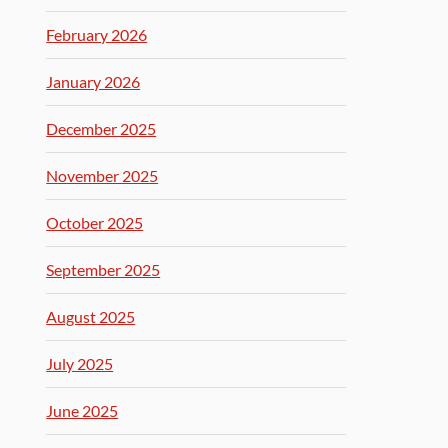
February 2026
January 2026
December 2025
November 2025
October 2025
September 2025
August 2025
July 2025
June 2025