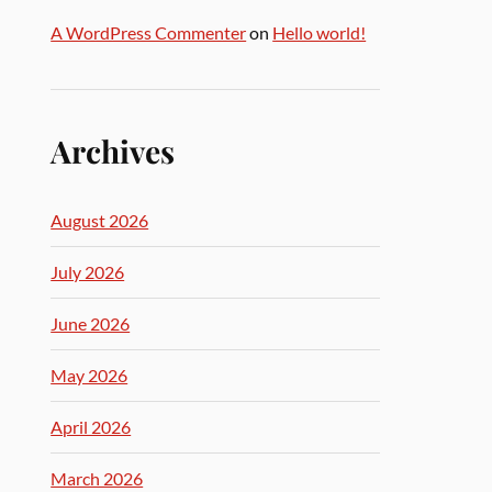
A WordPress Commenter
on
Hello world!
Archives
August 2026
July 2026
June 2026
May 2026
April 2026
March 2026