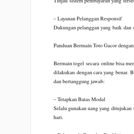
Tinjau sistem pembayaran yang tersed
– Layanan Pelanggan Responsif
Dukungan pelanggan yang baik dan c
Panduan Bermain Toto Gacor denga
Bermain togel secara online bisa me
dilakukan dengan cara yang benar. B
dan bertanggung jawab:
– Tetapkan Batas Modal
Selalu gunakan uang yang ditujukan 
hari.