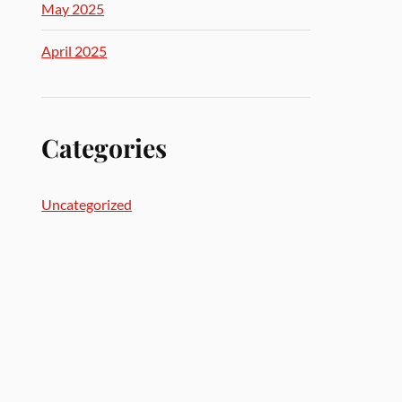
May 2025
April 2025
Categories
Uncategorized