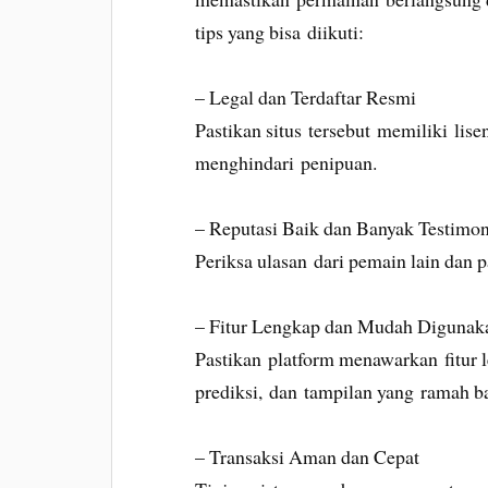
tips yang bisa diikuti:
– Legal dan Terdaftar Resmi
Pastikan situs tersebut memiliki lise
menghindari penipuan.
– Reputasi Baik dan Banyak Testimon
Periksa ulasan dari pemain lain dan pa
– Fitur Lengkap dan Mudah Digunak
Pastikan platform menawarkan fitur l
prediksi, dan tampilan yang ramah b
– Transaksi Aman dan Cepat