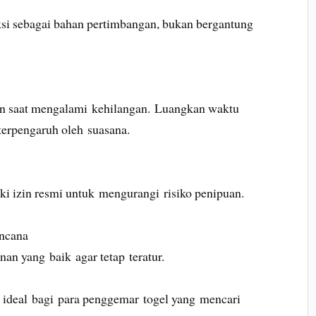
si sebagai bahan pertimbangan, bukan bergantung
ain saat mengalami kehilangan. Luangkan waktu
 terpengaruh oleh suasana.
iki izin resmi untuk mengurangi risiko penipuan.
encana
an yang baik agar tetap teratur.
g ideal bagi para penggemar togel yang mencari