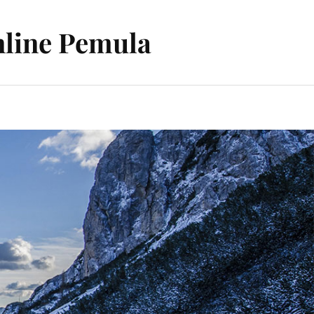
nline Pemula