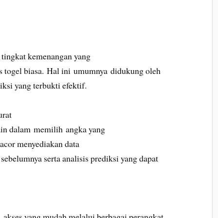
 tingkat kemenangan yang
s togel biasa. Hal ini umumnya didukung oleh
ksi yang terbukti efektif.
urat
ain dalam memilih angka yang
Gacor menyediakan data
ebelumnya serta analisis prediksi yang dapat
 akses yang mudah melalui berbagai perangkat