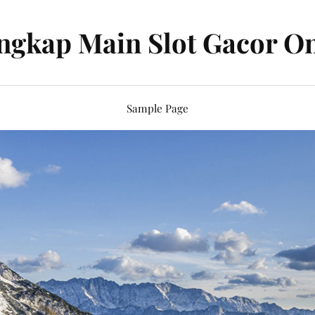
gkap Main Slot Gacor O
Sample Page