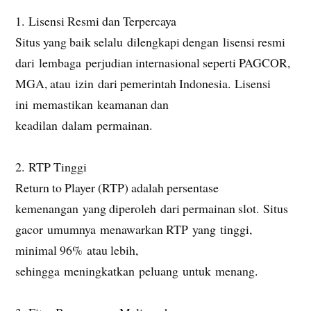
1. Lisensi Resmi dan Terpercaya
Situs yang baik selalu dilengkapi dengan lisensi resmi
dari lembaga perjudian internasional seperti PAGCOR,
MGA, atau izin dari pemerintah Indonesia. Lisensi
ini memastikan keamanan dan
keadilan dalam permainan.
2. RTP Tinggi
Return to Player (RTP) adalah persentase
kemenangan yang diperoleh dari permainan slot. Situs
gacor umumnya menawarkan RTP yang tinggi,
minimal 96% atau lebih,
sehingga meningkatkan peluang untuk menang.