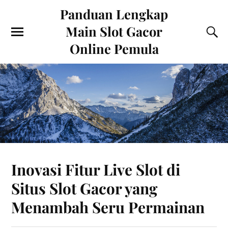
Panduan Lengkap
Main Slot Gacor
Online Pemula
Inovasi Fitur Live Slot di
Situs Slot Gacor yang
Menambah Seru Permainan