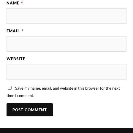
NAME
*
EMAIL
*
WEBSITE
Save my name, email, and website in this browser for the next
time I comment.