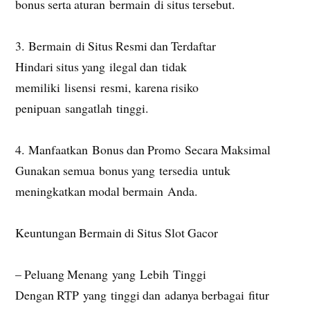
bonus serta aturan bermain di situs tersebut.
3. Bermain di Situs Resmi dan Terdaftar
Hindari situs yang ilegal dan tidak
memiliki lisensi resmi, karena risiko
penipuan sangatlah tinggi.
4. Manfaatkan Bonus dan Promo Secara Maksimal
Gunakan semua bonus yang tersedia untuk
meningkatkan modal bermain Anda.
Keuntungan Bermain di Situs Slot Gacor
– Peluang Menang yang Lebih Tinggi
Dengan RTP yang tinggi dan adanya berbagai fitur