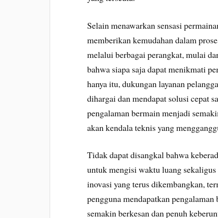
Selain menawarkan sensasi permainan
memberikan kemudahan dalam proses
melalui berbagai perangkat, mulai d
bahwa siapa saja dapat menikmati pe
hanya itu, dukungan layanan pelang
dihargai dan mendapat solusi cepat s
pengalaman bermain menjadi semakin
akan kendala teknis yang menggangg
Tidak dapat disangkal bahwa keberad
untuk mengisi waktu luang sekaligu
inovasi yang terus dikembangkan, ter
pengguna mendapatkan pengalaman b
semakin berkesan dan penuh keberun