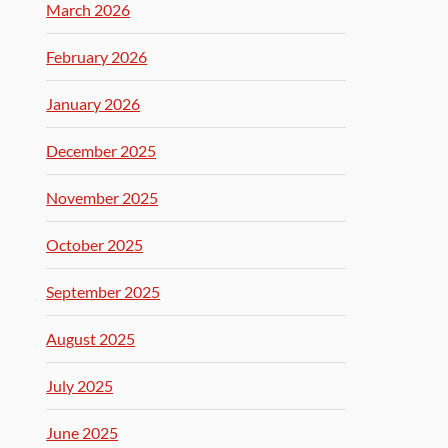
March 2026
February 2026
January 2026
December 2025
November 2025
October 2025
September 2025
August 2025
July 2025
June 2025