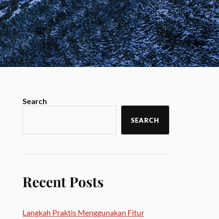
Search
SEARCH
Recent Posts
Langkah Praktis Menggunakan Fitur