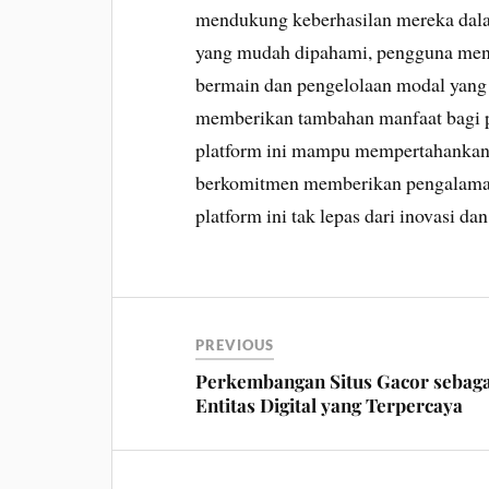
mendukung keberhasilan mereka dala
yang mudah dipahami, pengguna mend
bermain dan pengelolaan modal yang b
memberikan tambahan manfaat bagi p
platform ini mampu mempertahankan r
berkomitmen memberikan pengalaman 
platform ini tak lepas dari inovasi da
PREVIOUS
Perkembangan Situs Gacor sebaga
Entitas Digital yang Terpercaya