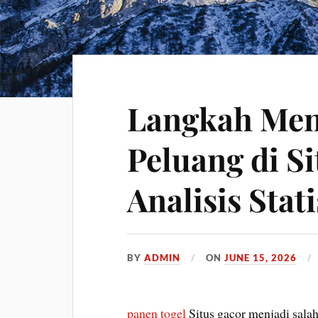
Langkah Men
Peluang di S
Analisis Stati
BY
ADMIN
ON
JUNE 15, 2026
panen togel
Situs gacor menjadi salah