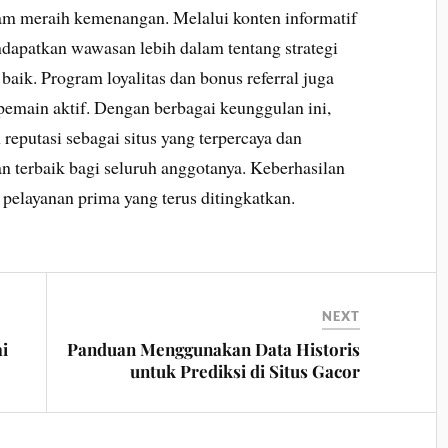
m meraih kemenangan. Melalui konten informatif
apatkan wawasan lebih dalam tentang strategi
aik. Program loyalitas dan bonus referral juga
emain aktif. Dengan berbagai keunggulan ini,
eputasi sebagai situs yang terpercaya dan
terbaik bagi seluruh anggotanya. Keberhasilan
n pelayanan prima yang terus ditingkatkan.
NEXT
i
Panduan Menggunakan Data Historis
untuk Prediksi di Situs Gacor