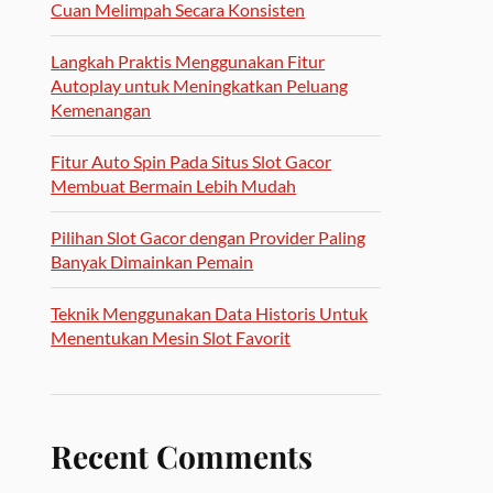
Cuan Melimpah Secara Konsisten
Langkah Praktis Menggunakan Fitur
Autoplay untuk Meningkatkan Peluang
Kemenangan
Fitur Auto Spin Pada Situs Slot Gacor
Membuat Bermain Lebih Mudah
Pilihan Slot Gacor dengan Provider Paling
Banyak Dimainkan Pemain
Teknik Menggunakan Data Historis Untuk
Menentukan Mesin Slot Favorit
Recent Comments