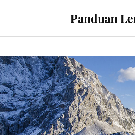
Panduan Len