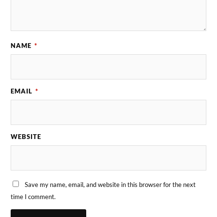
NAME
*
EMAIL
*
WEBSITE
Save my name, email, and website in this browser for the next
time I comment.