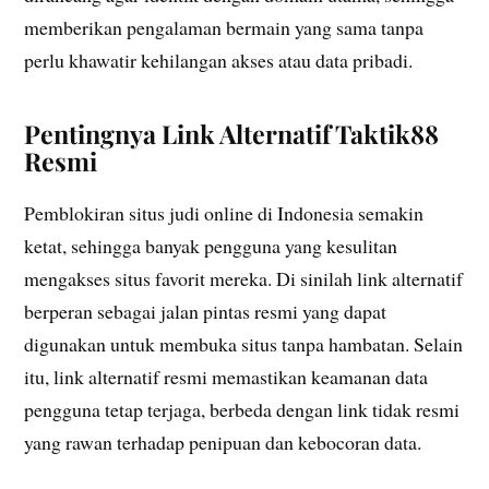
memberikan pengalaman bermain yang sama tanpa
perlu khawatir kehilangan akses atau data pribadi.
Pentingnya Link Alternatif Taktik88
Resmi
Pemblokiran situs judi online di Indonesia semakin
ketat, sehingga banyak pengguna yang kesulitan
mengakses situs favorit mereka. Di sinilah link alternatif
berperan sebagai jalan pintas resmi yang dapat
digunakan untuk membuka situs tanpa hambatan. Selain
itu, link alternatif resmi memastikan keamanan data
pengguna tetap terjaga, berbeda dengan link tidak resmi
yang rawan terhadap penipuan dan kebocoran data.