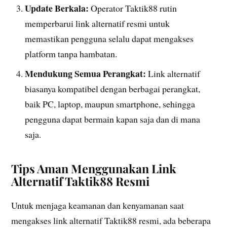
Update Berkala:
Operator Taktik88 rutin
memperbarui link alternatif resmi untuk
memastikan pengguna selalu dapat mengakses
platform tanpa hambatan.
Mendukung Semua Perangkat:
Link alternatif
biasanya kompatibel dengan berbagai perangkat,
baik PC, laptop, maupun smartphone, sehingga
pengguna dapat bermain kapan saja dan di mana
saja.
Tips Aman Menggunakan Link
Alternatif Taktik88 Resmi
Untuk menjaga keamanan dan kenyamanan saat
mengakses link alternatif Taktik88 resmi, ada beberapa