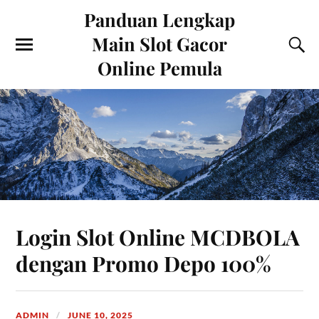
Panduan Lengkap
Main Slot Gacor
Online Pemula
Login Slot Online MCDBOLA
dengan Promo Depo 100%
ADMIN
JUNE 10, 2025