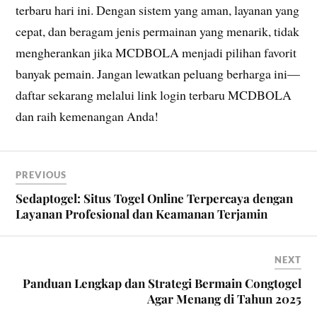
terbaru hari ini. Dengan sistem yang aman, layanan yang
cepat, dan beragam jenis permainan yang menarik, tidak
mengherankan jika MCDBOLA menjadi pilihan favorit
banyak pemain. Jangan lewatkan peluang berharga ini—
daftar sekarang melalui link login terbaru MCDBOLA
dan raih kemenangan Anda!
PREVIOUS
Sedaptogel: Situs Togel Online Terpercaya dengan
Layanan Profesional dan Keamanan Terjamin
NEXT
Panduan Lengkap dan Strategi Bermain Congtogel
Agar Menang di Tahun 2025