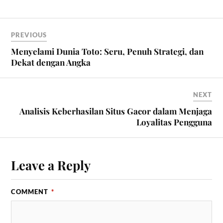
PREVIOUS
Menyelami Dunia Toto: Seru, Penuh Strategi, dan
Dekat dengan Angka
NEXT
Analisis Keberhasilan Situs Gacor dalam Menjaga
Loyalitas Pengguna
Leave a Reply
COMMENT
*