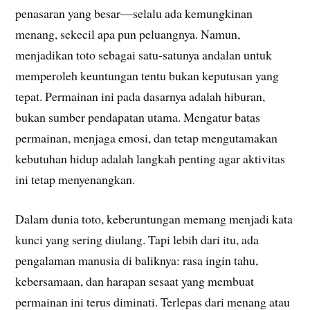
penasaran yang besar—selalu ada kemungkinan
menang, sekecil apa pun peluangnya. Namun,
menjadikan toto sebagai satu-satunya andalan untuk
memperoleh keuntungan tentu bukan keputusan yang
tepat. Permainan ini pada dasarnya adalah hiburan,
bukan sumber pendapatan utama. Mengatur batas
permainan, menjaga emosi, dan tetap mengutamakan
kebutuhan hidup adalah langkah penting agar aktivitas
ini tetap menyenangkan.
Dalam dunia toto, keberuntungan memang menjadi kata
kunci yang sering diulang. Tapi lebih dari itu, ada
pengalaman manusia di baliknya: rasa ingin tahu,
kebersamaan, dan harapan sesaat yang membuat
permainan ini terus diminati. Terlepas dari menang atau