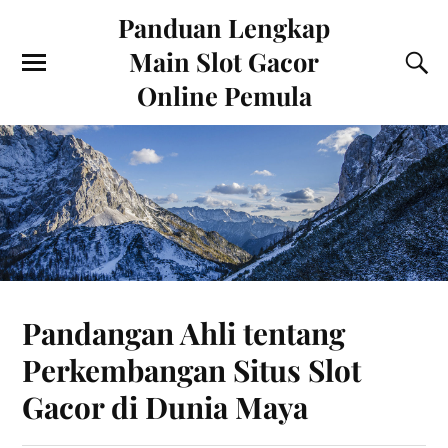
Panduan Lengkap
Main Slot Gacor
Online Pemula
Pandangan Ahli tentang
Perkembangan Situs Slot
Gacor di Dunia Maya