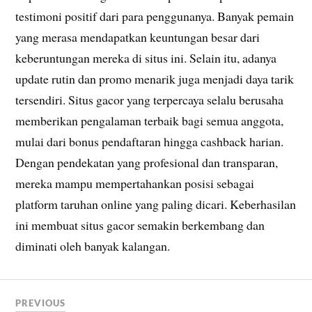
testimoni positif dari para penggunanya. Banyak pemain
yang merasa mendapatkan keuntungan besar dari
keberuntungan mereka di situs ini. Selain itu, adanya
update rutin dan promo menarik juga menjadi daya tarik
tersendiri. Situs gacor yang terpercaya selalu berusaha
memberikan pengalaman terbaik bagi semua anggota,
mulai dari bonus pendaftaran hingga cashback harian.
Dengan pendekatan yang profesional dan transparan,
mereka mampu mempertahankan posisi sebagai
platform taruhan online yang paling dicari. Keberhasilan
ini membuat situs gacor semakin berkembang dan
diminati oleh banyak kalangan.
PREVIOUS