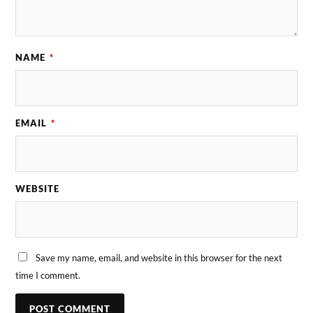
NAME
*
EMAIL
*
WEBSITE
Save my name, email, and website in this browser for the next
time I comment.