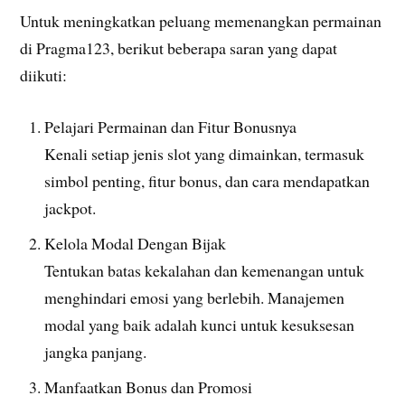
Untuk meningkatkan peluang memenangkan permainan
di Pragma123, berikut beberapa saran yang dapat
diikuti:
Pelajari Permainan dan Fitur Bonusnya
Kenali setiap jenis slot yang dimainkan, termasuk
simbol penting, fitur bonus, dan cara mendapatkan
jackpot.
Kelola Modal Dengan Bijak
Tentukan batas kekalahan dan kemenangan untuk
menghindari emosi yang berlebih. Manajemen
modal yang baik adalah kunci untuk kesuksesan
jangka panjang.
Manfaatkan Bonus dan Promosi