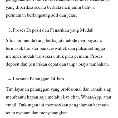
yang diperiksa secara berkala menjamin bahwa
permainan berlangsung adil dan jelas.
Proses Deposit dan Penarikan yang Mudah
Situs ini mendukung berbagai metode pembayaran,
termasuk transfer bank, e-wallet, dan pulsa, sehingga
mempermudah transaksi untuk para pemain. Proses
deposit dan penarikan cepat dan tanpa biaya tambahan.
Layanan Pelanggan 24 Jam
Tim layanan pelanggan yang profesional dan ramah siap
membantu kapan saja melalui live chat, WhatsApp, atau
email. Dukungan ini memastikan pengalaman bermain
tetap nyaman dan menyenangkan.