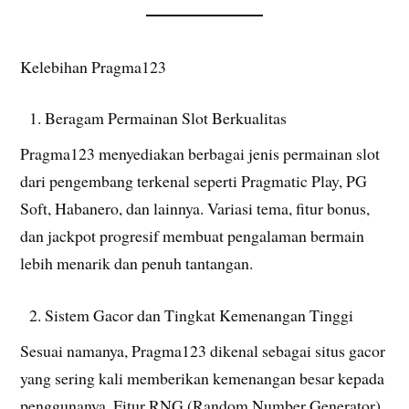
Kelebihan Pragma123
Beragam Permainan Slot Berkualitas
Pragma123 menyediakan berbagai jenis permainan slot
dari pengembang terkenal seperti Pragmatic Play, PG
Soft, Habanero, dan lainnya. Variasi tema, fitur bonus,
dan jackpot progresif membuat pengalaman bermain
lebih menarik dan penuh tantangan.
Sistem Gacor dan Tingkat Kemenangan Tinggi
Sesuai namanya, Pragma123 dikenal sebagai situs gacor
yang sering kali memberikan kemenangan besar kepada
penggunanya. Fitur RNG (Random Number Generator)