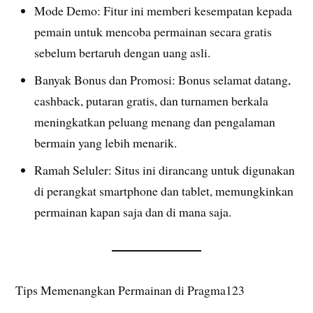
Mode Demo: Fitur ini memberi kesempatan kepada
pemain untuk mencoba permainan secara gratis
sebelum bertaruh dengan uang asli.
Banyak Bonus dan Promosi: Bonus selamat datang,
cashback, putaran gratis, dan turnamen berkala
meningkatkan peluang menang dan pengalaman
bermain yang lebih menarik.
Ramah Seluler: Situs ini dirancang untuk digunakan
di perangkat smartphone dan tablet, memungkinkan
permainan kapan saja dan di mana saja.
Tips Memenangkan Permainan di Pragma123