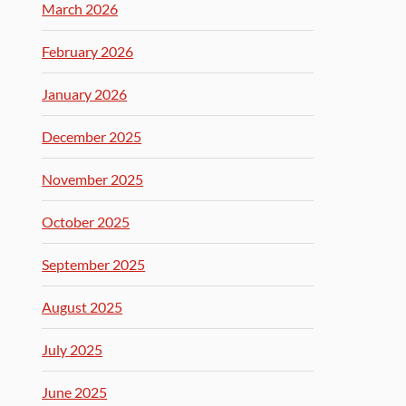
March 2026
February 2026
January 2026
December 2025
November 2025
October 2025
September 2025
August 2025
July 2025
June 2025