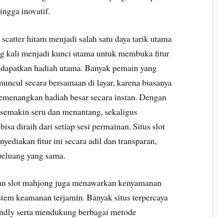
ingga inovatif.
 scatter hitam menjadi salah satu daya tarik utama
ng kali menjadi kunci utama untuk membuka fitur
dapatkan hadiah utama. Banyak pemain yang
uncul secara bersamaan di layar, karena biasanya
menangkan hadiah besar secara instan. Dengan
semakin seru dan menantang, sekaligus
a diraih dari setiap sesi permainan. Situs slot
ediakan fitur ini secara adil dan transparan,
peluang yang sama.
an slot mahjong juga menawarkan kenyamanan
tem keamanan terjamin. Banyak situs terpercaya
endly serta mendukung berbagai metode