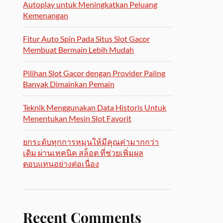
Autoplay untuk Meningkatkan Peluang
Kemenangan
Fitur Auto Spin Pada Situs Slot Gacor
Membuat Bermain Lebih Mudah
Pilihan Slot Gacor dengan Provider Paling
Banyak Dimainkan Pemain
Teknik Menggunakan Data Historis Untuk
Menentukan Mesin Slot Favorit
ยกระดับทุกการหมุนให้มีคุณค่ามากกว่า
เดิม ผ่านเทคนิค สล็อต ที่ช่วยเพิ่มผล
ตอบแทนอย่างต่อเนื่อง
Recent Comments