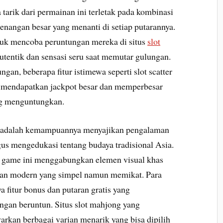
arik dari permainan ini terletak pada kombinasi
enangan besar yang menanti di setiap putarannya.
tuk mencoba peruntungan mereka di situs
slot
entik dan sensasi seru saat memutar gulungan.
an, beberapa fitur istimewa seperti slot scatter
mendapatkan jackpot besar dan memperbesar
ng menguntungkan.
g adalah kemampuannya menyajikan pengalaman
us mengedukasi tentang budaya tradisional Asia.
, game ini menggabungkan elemen visual khas
n modern yang simpel namun memikat. Para
a fitur bonus dan putaran gratis yang
an beruntun. Situs slot mahjong yang
arkan berbagai varian menarik yang bisa dipilih