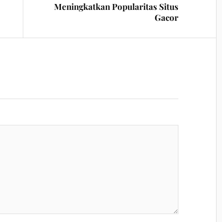
Meningkatkan Popularitas Situs
Gacor