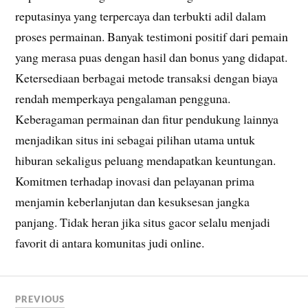
reputasinya yang terpercaya dan terbukti adil dalam
proses permainan. Banyak testimoni positif dari pemain
yang merasa puas dengan hasil dan bonus yang didapat.
Ketersediaan berbagai metode transaksi dengan biaya
rendah memperkaya pengalaman pengguna.
Keberagaman permainan dan fitur pendukung lainnya
menjadikan situs ini sebagai pilihan utama untuk
hiburan sekaligus peluang mendapatkan keuntungan.
Komitmen terhadap inovasi dan pelayanan prima
menjamin keberlanjutan dan kesuksesan jangka
panjang. Tidak heran jika situs gacor selalu menjadi
favorit di antara komunitas judi online.
PREVIOUS