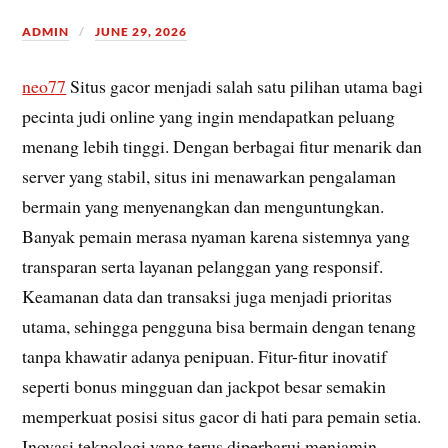
ADMIN
JUNE 29, 2026
neo77
Situs gacor menjadi salah satu pilihan utama bagi
pecinta judi online yang ingin mendapatkan peluang
menang lebih tinggi. Dengan berbagai fitur menarik dan
server yang stabil, situs ini menawarkan pengalaman
bermain yang menyenangkan dan menguntungkan.
Banyak pemain merasa nyaman karena sistemnya yang
transparan serta layanan pelanggan yang responsif.
Keamanan data dan transaksi juga menjadi prioritas
utama, sehingga pengguna bisa bermain dengan tenang
tanpa khawatir adanya penipuan. Fitur-fitur inovatif
seperti bonus mingguan dan jackpot besar semakin
memperkuat posisi situs gacor di hati para pemain setia.
Inovasi teknologi yang terus diperbarui menjamin