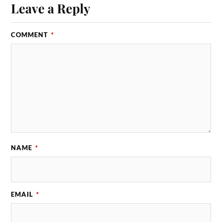
Leave a Reply
COMMENT
*
NAME
*
EMAIL
*