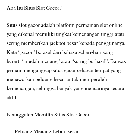
Apa Itu Situs Slot Gacor?
Situs slot gacor adalah platform permainan slot online
yang dikenal memiliki tingkat kemenangan tinggi atau
sering memberikan jackpot besar kepada penggunanya.
Kata “gacor” berasal dari bahasa sehari-hari yang
berarti “mudah menang” atau “sering berhasil”. Banyak
pemain menganggap situs gacor sebagai tempat yang
menawarkan peluang besar untuk memperoleh
kemenangan, sehingga banyak yang mencarinya secara
aktif.
Keunggulan Memilih Situs Slot Gacor
Peluang Menang Lebih Besar