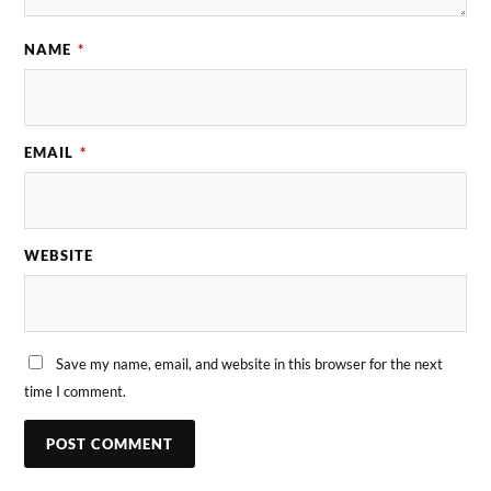
NAME
*
EMAIL
*
WEBSITE
Save my name, email, and website in this browser for the next
time I comment.