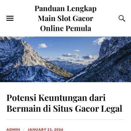
Panduan Lengkap
Main Slot Gacor
Online Pemula
Potensi Keuntungan dari
Bermain di Situs Gacor Legal
ADMIN
JANUARY 21, 2026