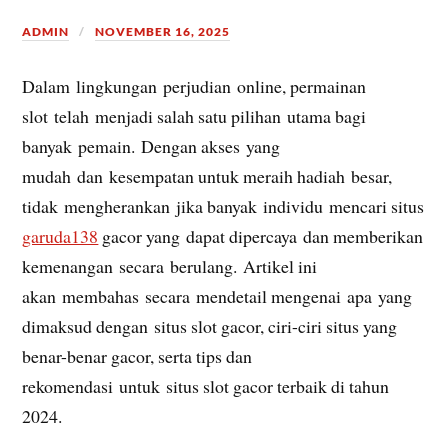
ADMIN
NOVEMBER 16, 2025
Dalam lingkungan perjudian online, permainan
slot telah menjadi salah satu pilihan utama bagi
banyak pemain. Dengan akses yang
mudah dan kesempatan untuk meraih hadiah besar,
tidak mengherankan jika banyak individu mencari situs
garuda138
gacor yang dapat dipercaya dan memberikan
kemenangan secara berulang. Artikel ini
akan membahas secara mendetail mengenai apa yang
dimaksud dengan situs slot gacor, ciri-ciri situs yang
benar-benar gacor, serta tips dan
rekomendasi untuk situs slot gacor terbaik di tahun
2024.