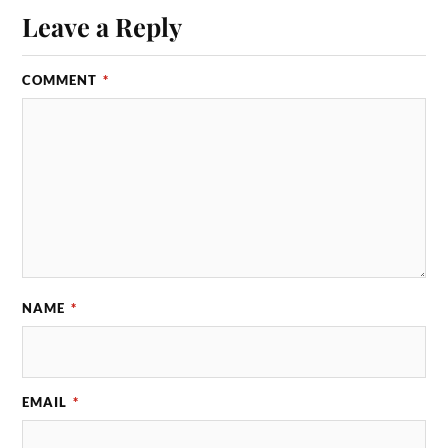
Leave a Reply
COMMENT
*
NAME
*
EMAIL
*