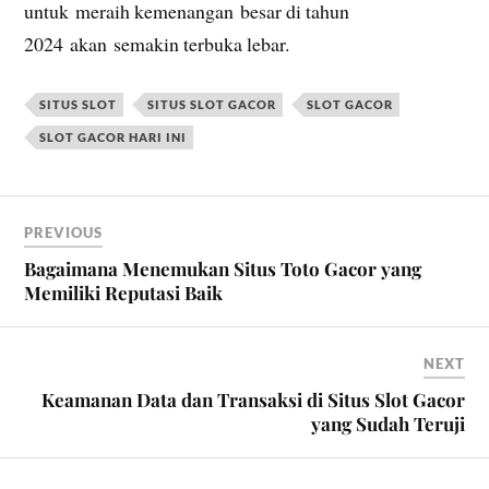
untuk meraih kemenangan besar di tahun
2024 akan semakin terbuka lebar.
SITUS SLOT
SITUS SLOT GACOR
SLOT GACOR
SLOT GACOR HARI INI
PREVIOUS
Bagaimana Menemukan Situs Toto Gacor yang
Memiliki Reputasi Baik
NEXT
Keamanan Data dan Transaksi di Situs Slot Gacor
yang Sudah Teruji