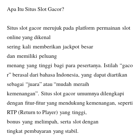
Apa Itu Situs Slot Gacor?
Situs slot gacor merujuk pada platform permainan slot
online yang dikenal
sering kali memberikan jackpot besar
dan memiliki peluang
menang yang tinggi bagi para pesertanya. Istilah “gaco
r” berasal dari bahasa Indonesia, yang dapat diartikan
sebagai “juara” atau “mudah meraih
kemenangan”. Situs slot gacor umumnya dilengkapi
dengan fitur-fitur yang mendukung kemenangan, seperti
RTP (Return to Player) yang tinggi,
bonus yang melimpah, serta slot dengan
tingkat pembayaran yang stabil.