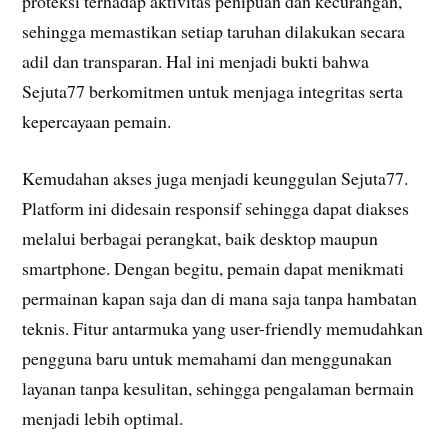
proteksi terhadap aktivitas penipuan dan kecurangan,
sehingga memastikan setiap taruhan dilakukan secara
adil dan transparan. Hal ini menjadi bukti bahwa
Sejuta77 berkomitmen untuk menjaga integritas serta
kepercayaan pemain.
Kemudahan akses juga menjadi keunggulan Sejuta77.
Platform ini didesain responsif sehingga dapat diakses
melalui berbagai perangkat, baik desktop maupun
smartphone. Dengan begitu, pemain dapat menikmati
permainan kapan saja dan di mana saja tanpa hambatan
teknis. Fitur antarmuka yang user-friendly memudahkan
pengguna baru untuk memahami dan menggunakan
layanan tanpa kesulitan, sehingga pengalaman bermain
menjadi lebih optimal.