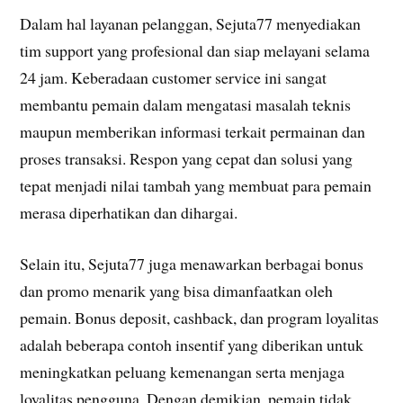
Dalam hal layanan pelanggan, Sejuta77 menyediakan
tim support yang profesional dan siap melayani selama
24 jam. Keberadaan customer service ini sangat
membantu pemain dalam mengatasi masalah teknis
maupun memberikan informasi terkait permainan dan
proses transaksi. Respon yang cepat dan solusi yang
tepat menjadi nilai tambah yang membuat para pemain
merasa diperhatikan dan dihargai.
Selain itu, Sejuta77 juga menawarkan berbagai bonus
dan promo menarik yang bisa dimanfaatkan oleh
pemain. Bonus deposit, cashback, dan program loyalitas
adalah beberapa contoh insentif yang diberikan untuk
meningkatkan peluang kemenangan serta menjaga
loyalitas pengguna. Dengan demikian, pemain tidak