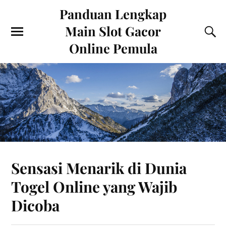
Panduan Lengkap
Main Slot Gacor
Online Pemula
Sensasi Menarik di Dunia
Togel Online yang Wajib
Dicoba