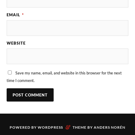
EMAIL
*
WEBSITE
Save my name, email, and website in this browser for the next
time I comment.
&
POWERED BY
WORDPRESS
THEME BY
ANDERS NORÉN