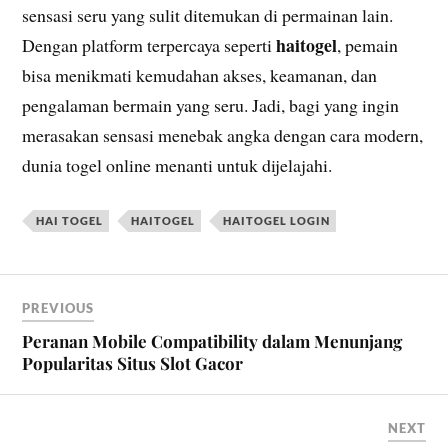
sensasi seru yang sulit ditemukan di permainan lain.
haitogel
Dengan platform terpercaya seperti
, pemain
bisa menikmati kemudahan akses, keamanan, dan
pengalaman bermain yang seru. Jadi, bagi yang ingin
merasakan sensasi menebak angka dengan cara modern,
dunia togel online menanti untuk dijelajahi.
HAI TOGEL
HAITOGEL
HAITOGEL LOGIN
PREVIOUS
Peranan Mobile Compatibility dalam Menunjang
Popularitas Situs Slot Gacor
NEXT