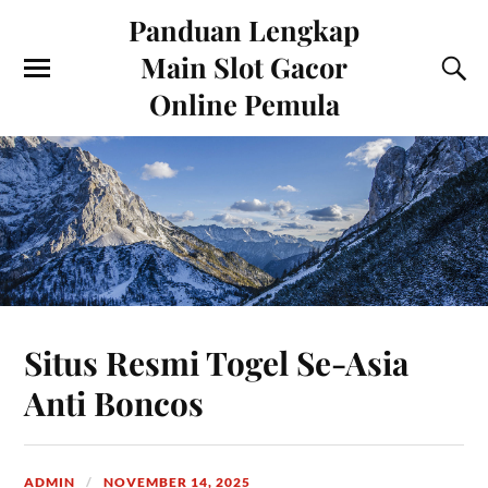
Panduan Lengkap
Main Slot Gacor
Online Pemula
Situs Resmi Togel Se-Asia
Anti Boncos
ADMIN
NOVEMBER 14, 2025