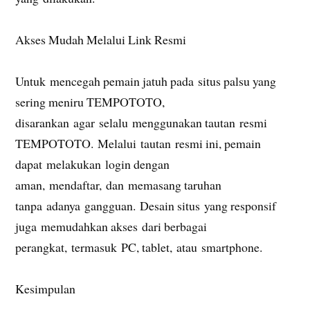
Akses Mudah Melalui Link Resmi
Untuk mencegah pemain jatuh pada situs palsu yang
sering meniru TEMPOTOTO,
disarankan agar selalu menggunakan tautan resmi
TEMPOTOTO. Melalui tautan resmi ini, pemain
dapat melakukan login dengan
aman, mendaftar, dan memasang taruhan
tanpa adanya gangguan. Desain situs yang responsif
juga memudahkan akses dari berbagai
perangkat, termasuk PC, tablet, atau smartphone.
Kesimpulan