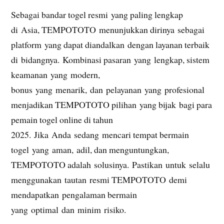
Sebagai bandar togel resmi yang paling lengkap
di Asia, TEMPOTOTO menunjukkan dirinya sebagai
platform yang dapat diandalkan dengan layanan terbaik
di bidangnya. Kombinasi pasaran yang lengkap, sistem
keamanan yang modern,
bonus yang menarik, dan pelayanan yang profesional
menjadikan TEMPOTOTO pilihan yang bijak bagi para
pemain togel online di tahun
2025. Jika Anda sedang mencari tempat bermain
togel yang aman, adil, dan menguntungkan,
TEMPOTOTO adalah solusinya. Pastikan untuk selalu
menggunakan tautan resmi TEMPOTOTO demi
mendapatkan pengalaman bermain
yang optimal dan minim risiko.