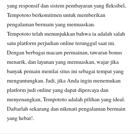
yang responsif dan sistem pembayaran yang fleksibel,
Tempototo berkomitmen untuk memberikan
pengalaman bermain yang memuaskan.
Tempototo telah menunjukkan bahwa ia adalah salah
satu platform perjudian online terunggul saat ini.
Dengan berbagai macam permainan, tawaran bonus
menarik, dan layanan yang memuaskan, wajar jika
banyak pemain menilai situs ini sebagai tempat yang
menguntungkan. Jadi, jika Anda ingin menemukan
platform judi online yang dapat dipercaya dan
menyenangkan, Tempototo adalah pilihan yang ideal.
Daftarlah sekarang dan nikmati pengalaman bermain
yang hebat!.