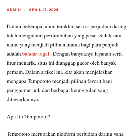
ADMIN
APRIL 17, 2025
Dalam beberapa tahun terakhir, sektor perjudian daring
telah mengalami pertumbuhan yang pesat. Salah satu
nama yang menjadi pilihan utama bagi para penjudi
adalah
bandar togel
. Dengan banyaknya layanan serta
fitur menarik, situs ini dianggap gacor oleh banyak
pemain. Dalam artikel ini, kita akan menjelaskan
mengapa Tempototo menjadi pilihan favorit bagi
penggemar judi dan berbagai keunggulan yang
ditawarkannya.
Apa Itu Tempototo?
Tempototo merupakan platform perjudian daring yang