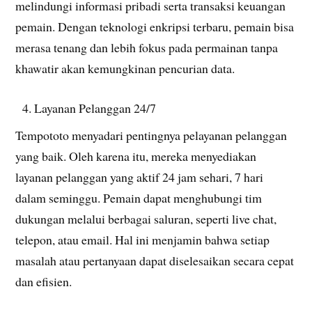
melindungi informasi pribadi serta transaksi keuangan
pemain. Dengan teknologi enkripsi terbaru, pemain bisa
merasa tenang dan lebih fokus pada permainan tanpa
khawatir akan kemungkinan pencurian data.
Layanan Pelanggan 24/7
Tempototo menyadari pentingnya pelayanan pelanggan
yang baik. Oleh karena itu, mereka menyediakan
layanan pelanggan yang aktif 24 jam sehari, 7 hari
dalam seminggu. Pemain dapat menghubungi tim
dukungan melalui berbagai saluran, seperti live chat,
telepon, atau email. Hal ini menjamin bahwa setiap
masalah atau pertanyaan dapat diselesaikan secara cepat
dan efisien.