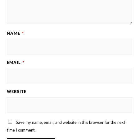
NAME
*
EMAIL
*
WEBSITE
Save my name, email, and website in this browser for the next
time I comment.