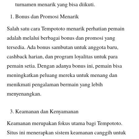
turnamen menarik yang bisa diikuti.
Bonus dan Promosi Menarik
Salah satu cara Tempototo menarik perhatian pemain
adalah melalui berbagai bonus dan promosi yang
tersedia. Ada bonus sambutan untuk anggota baru,
cashback harian, dan program loyalitas untuk para
pemain setia. Dengan adanya bonus ini, pemain bisa
meningkatkan peluang mereka untuk menang dan
menikmati pengalaman bermain yang lebih
menyenangkan.
Keamanan dan Kenyamanan
Keamanan merupakan fokus utama bagi Tempototo.
Situs ini menerapkan sistem keamanan canggih untuk