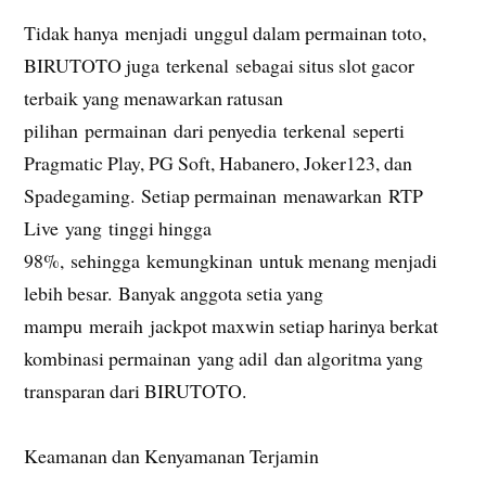
Tidak hanya menjadi unggul dalam permainan toto,
BIRUTOTO juga terkenal sebagai situs slot gacor
terbaik yang menawarkan ratusan
pilihan permainan dari penyedia terkenal seperti
Pragmatic Play, PG Soft, Habanero, Joker123, dan
Spadegaming. Setiap permainan menawarkan RTP
Live yang tinggi hingga
98%, sehingga kemungkinan untuk menang menjadi
lebih besar. Banyak anggota setia yang
mampu meraih jackpot maxwin setiap harinya berkat
kombinasi permainan yang adil dan algoritma yang
transparan dari BIRUTOTO.
Keamanan dan Kenyamanan Terjamin