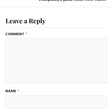
Leave a Reply
COMMENT
*
NAME
*