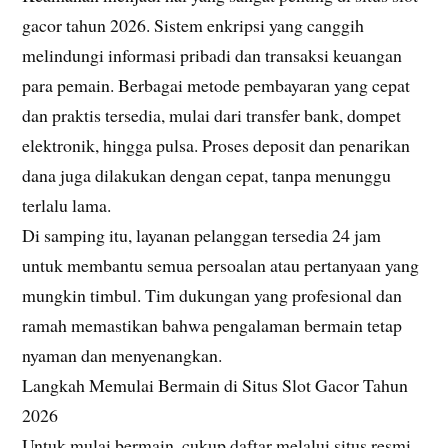
gacor tahun 2026. Sistem enkripsi yang canggih
melindungi informasi pribadi dan transaksi keuangan
para pemain. Berbagai metode pembayaran yang cepat
dan praktis tersedia, mulai dari transfer bank, dompet
elektronik, hingga pulsa. Proses deposit dan penarikan
dana juga dilakukan dengan cepat, tanpa menunggu
terlalu lama.
Di samping itu, layanan pelanggan tersedia 24 jam
untuk membantu semua persoalan atau pertanyaan yang
mungkin timbul. Tim dukungan yang profesional dan
ramah memastikan bahwa pengalaman bermain tetap
nyaman dan menyenangkan.
Langkah Memulai Bermain di Situs Slot Gacor Tahun
2026
Untuk mulai bermain, cukup daftar melalui situs resmi