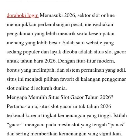
dorahoki login
Memasuki 2026, sektor slot online
menunjukkan perkembangan pesat, menyediakan
pengalaman yang lebih menarik serta kesempatan
menang yang lebih besar. Salah satu website yang
sedang populer dan layak dicoba adalah situs slot gacor
untuk tahun baru 2026. Dengan fitur-fitur modern,
bonus yang melimpah, dan sistem permainan yang adil,
situs ini menjadi pilihan favorit di kalangan penggemar
slot online di seluruh dunia.
Mengapa Memilih Situs Slot Gacor Tahun 2026?
Pertama-tama, situs slot gacor untuk tahun 2026
terkenal karena tingkat kemenangan yang tinggi. Istilah
“gacor” mengacu pada mesin slot yang tengah “panas”
dan sering memberikan kemenangan yang signifikan.