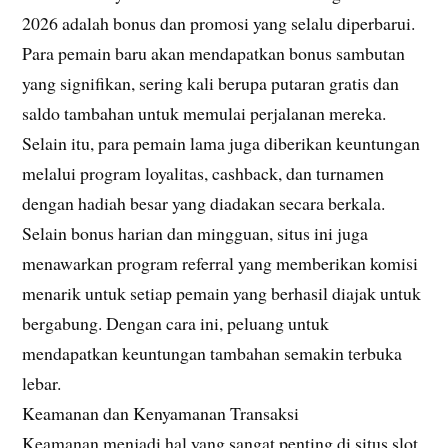
2026 adalah bonus dan promosi yang selalu diperbarui.
Para pemain baru akan mendapatkan bonus sambutan
yang signifikan, sering kali berupa putaran gratis dan
saldo tambahan untuk memulai perjalanan mereka.
Selain itu, para pemain lama juga diberikan keuntungan
melalui program loyalitas, cashback, dan turnamen
dengan hadiah besar yang diadakan secara berkala.
Selain bonus harian dan mingguan, situs ini juga
menawarkan program referral yang memberikan komisi
menarik untuk setiap pemain yang berhasil diajak untuk
bergabung. Dengan cara ini, peluang untuk
mendapatkan keuntungan tambahan semakin terbuka
lebar.
Keamanan dan Kenyamanan Transaksi
Keamanan menjadi hal yang sangat penting di situs slot