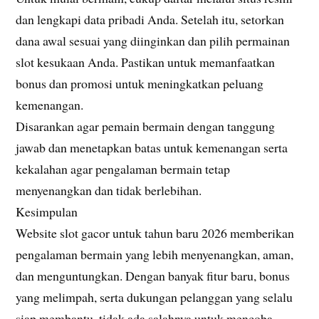
dan lengkapi data pribadi Anda. Setelah itu, setorkan
dana awal sesuai yang diinginkan dan pilih permainan
slot kesukaan Anda. Pastikan untuk memanfaatkan
bonus dan promosi untuk meningkatkan peluang
kemenangan.
Disarankan agar pemain bermain dengan tanggung
jawab dan menetapkan batas untuk kemenangan serta
kekalahan agar pengalaman bermain tetap
menyenangkan dan tidak berlebihan.
Kesimpulan
Website slot gacor untuk tahun baru 2026 memberikan
pengalaman bermain yang lebih menyenangkan, aman,
dan menguntungkan. Dengan banyak fitur baru, bonus
yang melimpah, serta dukungan pelanggan yang selalu
siap membantu, tidak ada salahnya untuk mencoba