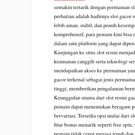
semakin tertarik dengan permainan sl
perhatian adalah hadirnya slot gaco
lebih aman, stabil, dan penuh kesemp
komprehensif, para pemain kini bisa 
dalam satu platform yang dapat diper
Kunjungan ke situs slot resmi menja
keamanan canggih serta teknologi ser
mendapatkan akses ke permainan yang
gacor terkenal sebagai jenis perma
tinggi, memberikan pengalaman berm
Keunggulan utama dari slot resmi gac
pemain dapat menemukan beragam pen
bervariasi. Tersedia opsi mulai dari s
fitur bonus menarik seperti free spin, 
pemain tidak cepat merasa jenuh dan