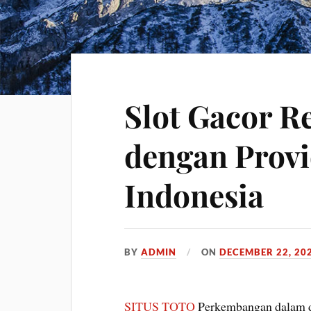
Slot Gacor R
dengan Provi
Indonesia
BY
ADMIN
ON
DECEMBER 22, 20
SITUS TOTO
Perkembangan dalam du