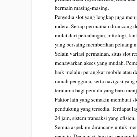
bermain masing-masing.
Penyedia slot yang lengkap juga men
indera. Setiap permainan dirancang d
mulai dari petualangan, mitologi, fan
yang bersaing memberikan peluang men
Selain variasi permainan, situs slot
menawarkan akses yang mudah. Pemai
baik melalui perangkat mobile atau d
ramah pengguna, serta navigasi yang 
terutama bagi pemula yang baru menje
Faktor lain yang semakin membuat slo
pendukung yang tersedia. Terdapat l
24 jam, sistem transaksi yang efisien
Semua aspek ini dirancang untuk me
pemain. Dengan sistem ini, pemain b