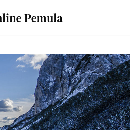
nline Pemula