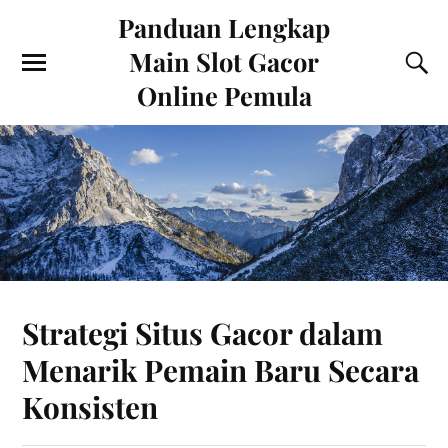
Panduan Lengkap
Main Slot Gacor
Online Pemula
Strategi Situs Gacor dalam
Menarik Pemain Baru Secara
Konsisten