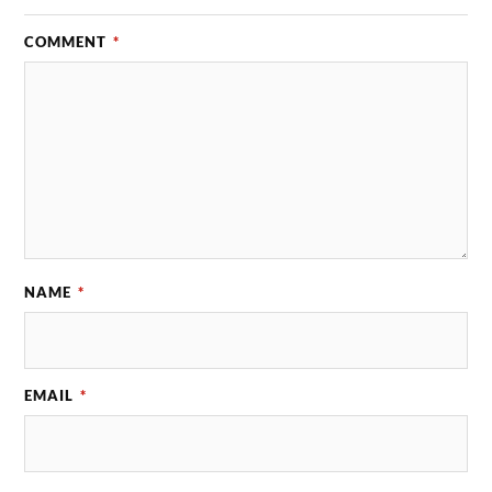
COMMENT
*
NAME
*
EMAIL
*